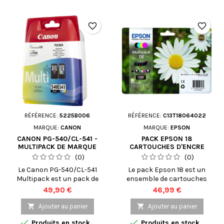
favorite_border
favorite_border
RÉFÉRENCE:
5225B006
RÉFÉRENCE:
C13T18064022
MARQUE:
CANON
MARQUE:
EPSON
CANON PG-540/CL-541 -
PACK EPSON 18
MULTIPACK DE MARQUE
CARTOUCHES D'ENCRE
CANON 5225B006 NOIR ET
ORIGINALES C13T18064022
(0)
(0)
COULEUR
PÂQUERETTE
Le Canon PG-540/CL-541
Le pack Epson 18 est un
Multipack est un pack de
ensemble de cartouches
cartouches d'encre
d'encre d'origine conçu
Prix
Prix
49,90 €
46,99 €
d'origine de la marque
pour être utilisé avec les
Canon qui contient une
imprimantes jet d'encre

Ajouter au panier

Ajouter au panier
cartouche noire PG-540 et
Epson de la série


Produits en stock
Produits en stock
une cartouche couleur CL-
Expression Home. Ce pack