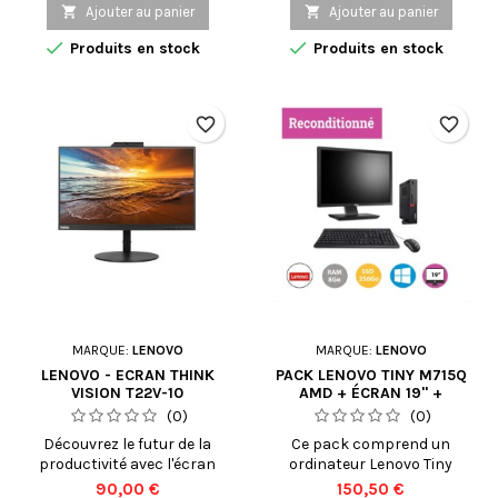
pour ordinateur portable
Dell Latitude 3500 toujours

Ajouter au panier

Ajouter au panier
Description: Le chargeur
prêt à l'emploi avec ce


Produits en stock
Produits en stock
pour ordinateur portable
chargeur de haute qualité.
Lenovo IdeaPad 3 15ADA05
Conçu spécifiquement pour
(81W1) est un accessoire
la série Latitude 3500, ce
indispensable pour
chargeur vous assure une
favorite_border
favorite_border
maintenir votre appareil
alimentation stable et
chargé et prêt à l'emploi.
fiable, où que vous soyez,
Conçu spécifiquement pour
que ce soit au bureau, à la
le modèle Lenovo IdeaPad
maison ou en...
3...
MARQUE:
LENOVO
MARQUE:
LENOVO
LENOVO - ECRAN THINK
PACK LENOVO TINY M715Q
VISION T22V-10
AMD + ÉCRAN 19" +
CLAVIER ET SOURIS
(0)
(0)
Découvrez le futur de la
Ce pack comprend un
productivité avec l'écran
ordinateur Lenovo Tiny
LENOVO ThinkVision T22V-
M715Q équipé d'un
Prix
Prix
90,00 €
150,50 €