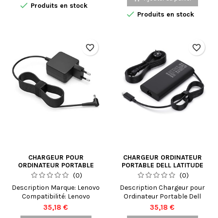

Produits en stock
cartouches d'encre. Elle est
Parfait pour un usage
base

Produits en stock
conçue pour être utilisée
bureautique et multimédia.
avec des imprimantes
Canon compatibles avec la
série PG-545. La cartouche
favorite_border
favorite_border
PG-545 est une cartouche
d'encre de qualité
supérieure, conçue pour
offrir une qualité...
CHARGEUR POUR
CHARGEUR ORDINATEUR
ORDINATEUR PORTABLE
PORTABLE DELL LATITUDE
LENOVO IDEAPAD 3
3500
(0)
(0)
15ADA05 81W1
Description Marque: Lenovo
Description Chargeur pour
Compatibilité: Lenovo
Ordinateur Portable Dell
IdeaPad 3 15ADA05 (81W1)
Latitude 3500 Description
Prix
Prix
35,18 €
35,18 €
Type de produit: Chargeur
du produit : Gardez votre