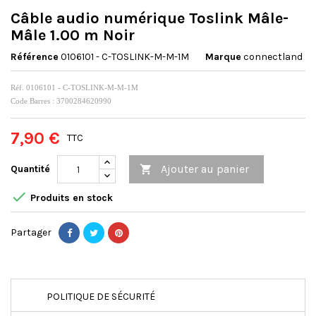
Câble audio numérique Toslink Mâle-
Mâle 1.00 m Noir
Référence
0106101 - C-TOSLINK-M-M-1M
Marque
connectland
Réf. 0106101 - C-TOSLINK-M-M-1M
Code Barres : 3700284620990
7,90 €
TTC
Ajouter au panier
Quantité


Produits en stock
Partager
POLITIQUE DE SÉCURITÉ