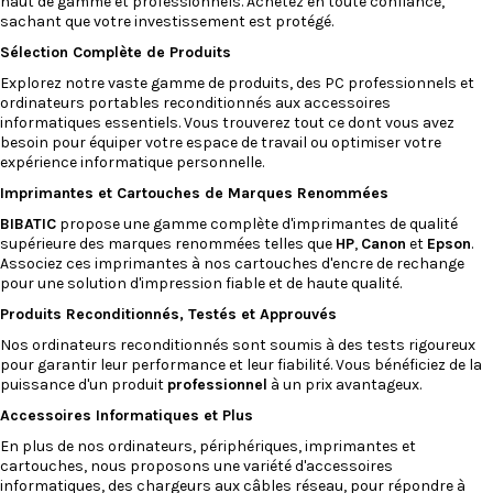
haut de gamme et professionnels. Achetez en toute confiance,
sachant que votre investissement est protégé.
Sélection Complète de Produits
Explorez notre vaste gamme de produits, des PC professionnels et
ordinateurs portables reconditionnés
aux
accessoires
informatiques
essentiels. Vous trouverez tout ce dont vous avez
besoin pour équiper votre espace de travail ou optimiser votre
expérience informatique personnelle.
Imprimantes
et
Cartouches
de Marques Renommées
BIBATIC
propose une gamme complète d'imprimantes de qualité
supérieure des marques renommées telles que
HP
,
Canon
et
Epson
.
Associez ces imprimantes à nos cartouches d'encre de rechange
pour une solution d'impression fiable et de haute qualité.
Produits Reconditionnés, Testés et Approuvés
Nos
ordinateurs reconditionnés
sont soumis à des tests rigoureux
pour garantir leur performance et leur fiabilité. Vous bénéficiez de la
puissance d'un produit
professionnel
à un prix avantageux.
Accessoires Informatiques et Plus
En plus de nos ordinateurs, périphériques, imprimantes et
cartouches, nous proposons une variété d'accessoires
informatiques, des
chargeurs
aux
câbles réseau
, pour répondre à