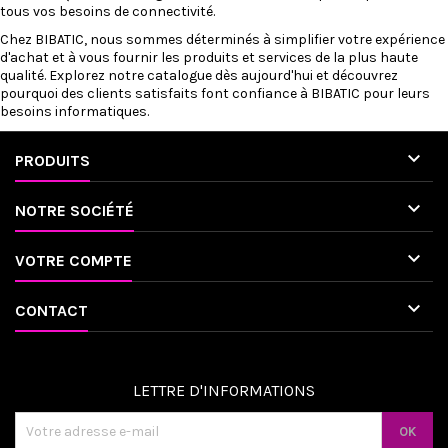
tous vos besoins de connectivité.
Chez
BIBATIC
, nous sommes déterminés à simplifier votre expérience
d'achat et à vous fournir les produits et services de la plus haute
qualité. Explorez notre catalogue dès aujourd'hui et découvrez
pourquoi des clients satisfaits font confiance à BIBATIC pour leurs
besoins informatiques.

PRODUITS

NOTRE SOCIÉTÉ

VOTRE COMPTE

CONTACT
LETTRE D'INFORMATIONS