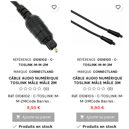
favorite_border
favorite_border
RÉFÉRENCE:
0106102 - C-
RÉFÉRENCE:
0106103 - C-
TOSLINK-M-M-2M
TOSLINK-M-M-3M
MARQUE:
CONNECTLAND
MARQUE:
CONNECTLAND
CÂBLE AUDIO NUMÉRIQUE
CÂBLE AUDIO NUMÉRIQUE
TOSLINK MÂLE MÂLE 2M
TOSLINK MÂLE MÂLE 3M
CONNECTLAND
CONNECTLAND
(0)
(0)
Réf. 0106102 - C-TOSLINK-M-
Réf. 0106103 - C-TOSLINK-M-
M-2MCode Barres :
M-3MCode Barres :
3700284621003
3700284621010
Prix
Prix
9,50 €
9,90 €

Ajouter au panier

Ajouter au panier


Produits en stock
Produits en stock