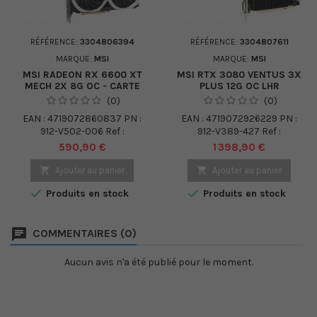
RÉFÉRENCE:
3304806394
RÉFÉRENCE:
3304807611
MARQUE:
MSI
MARQUE:
MSI
MSI RADEON RX 6600 XT
MSI RTX 3080 VENTUS 3X
MECH 2X 8G OC - CARTE
PLUS 12G OC LHR
GRAPHIQUE - RADEON RX
(0)
(0)
6600 XT - 8 GO
EAN : 4719072860837 PN :
EAN : 4719072926229 PN :
912-V502-006 Ref :
912-V389-427 Ref :
3304806394 Poids brut :
3304807611 Poids brut :
Prix
Prix
590,90 €
1 398,90 €
1.70 kg
2.00 kg Descriptif SORTIE
VIDÉO / PROCESSEUR

Ajouter au panier

Ajouter au panier
GRAPHIQUE : NVIDIA GeForce


Produits en stock
Produits en stock
RTX 3080 MÉMOIRE VIDÉO /
TAILLE INSTALLÉE : 12Go
SORTIE VIDÉO / FABRICANT
COMMENTAIRES (0)
DE PROCESSEURS
GRAPHIQUES : NVIDIA
Aucun avis n'a été publié pour le moment.