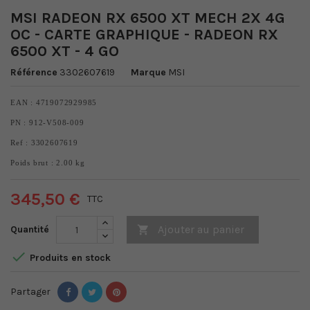
MSI RADEON RX 6500 XT MECH 2X 4G
OC - CARTE GRAPHIQUE - RADEON RX
6500 XT - 4 GO
Référence
3302607619
Marque
MSI
EAN : 4719072929985
PN : 912-V508-009
Ref : 3302607619
Poids brut : 2.00 kg
345,50 €
TTC
Ajouter au panier
Quantité


Produits en stock
Partager