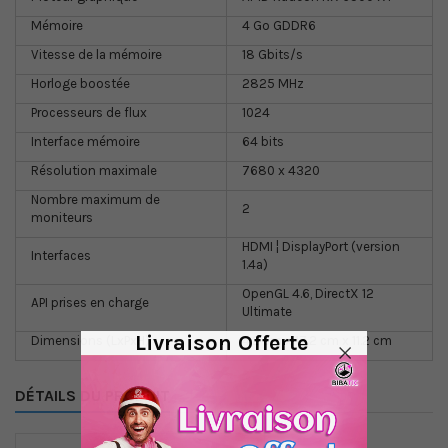
Mémoire
4 Go GDDR6
Vitesse de la mémoire
18 Gbits/s
Horloge boostée
2825 MHz
Processeurs de flux
1024
Interface mémoire
64 bits
Résolution maximale
7680 x 4320
Nombre maximum de
2
moniteurs
HDMI ¦ DisplayPort (version
Interfaces
1.4a)
OpenGL 4.6, DirectX 12
API prises en charge
Ultimate
Livraison Offerte
Dimensions (LxPxH)
4.2 cm x 17.2 cm x 11.2 cm
DÉTAILS DU PRODUIT