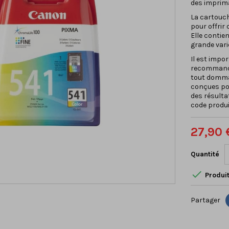
des imprima
La cartouch
pour offrir
Elle contie
grande vari
Il est impor
recommandée
tout domma
conçues po
des résulta
code produi
27,90 
Quantité

Produit
Partager