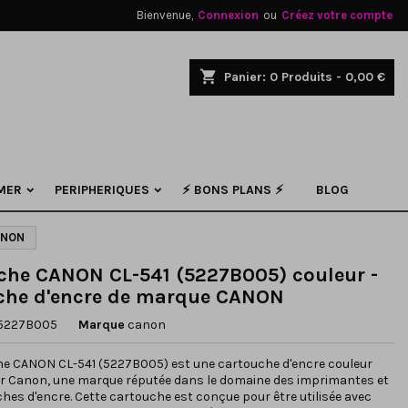
Bienvenue,
Connexion
ou
Créez votre compte
×
×
×
shopping_cart
Panier:
0
Produits - 0,00 €
.
n
MER
PERIPHERIQUES
⚡ BONS PLANS ⚡
BLOG
s
ANON
che CANON CL-541 (5227B005) couleur -
che d'encre de marque CANON
5227B005
Marque
canon
he CANON CL-541 (5227B005) est une cartouche d'encre couleur
ar Canon, une marque réputée dans le domaine des imprimantes et
hes d'encre. Cette cartouche est conçue pour être utilisée avec