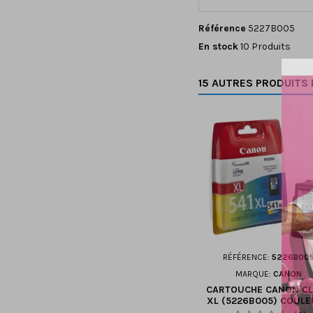
Référence
5227B005
En stock
10 Produits
15 AUTRES PRODUITS 
RÉFÉRENCE:
5226B00
MARQUE:
CANON
CARTOUCHE CANON CL
XL (5226B005) COULE
GRANDE CAPACITÉ