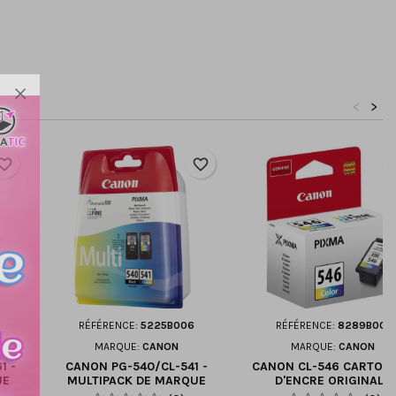
<
>
orite_border
favorite_border
favori
RÉFÉRENCE:
5225B006
RÉFÉRENCE:
8289B001
MARQUE:
CANON
MARQUE:
CANON
1 -
CANON PG-540/CL-541 -
CANON CL-546 CARTOU
UE
MULTIPACK DE MARQUE
D'ENCRE ORIGINALE
 ET
CANON 5225B006 NOIR ET
8289B001