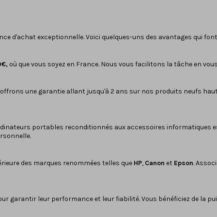
ence d'achat exceptionnelle. Voici quelques-uns des avantages qui font
9€,
où que vous soyez en France. Nous vous facilitons la tâche en vous
 offrons une garantie allant jusqu'à 2 ans sur nos produits neufs ha
dinateurs portables reconditionnés
aux
accessoires informatiques
e
rsonnelle.
rieure des marques renommées telles que
HP
,
Canon
et
Epson
. Assoc
r garantir leur performance et leur fiabilité. Vous bénéficiez de la p