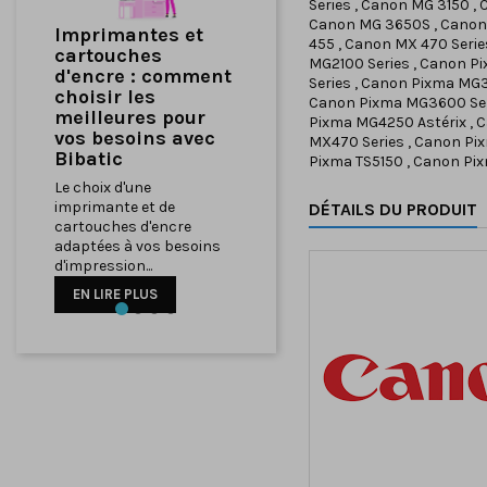
Series , Canon MG 3150 ,
Canon MG 3650S , Canon 
Comment
455 , Canon MX 470 Serie
Optimiser Votre
MG2100 Series , Canon P
Bureau à Domicile
Series , Canon Pixma MG
avec du Matériel
Canon Pixma MG3600 Ser
Pixma MG4250 Astérix , 
Informatique de
MX470 Series , Canon Pi
Qualité
Pixma TS5150 , Canon Pix
Comment Optimiser
Votre Bureau à Domicile
DÉTAILS DU PRODUIT
avec du Matériel
Informatique de Qualité
EN LIRE PLUS
Précédent