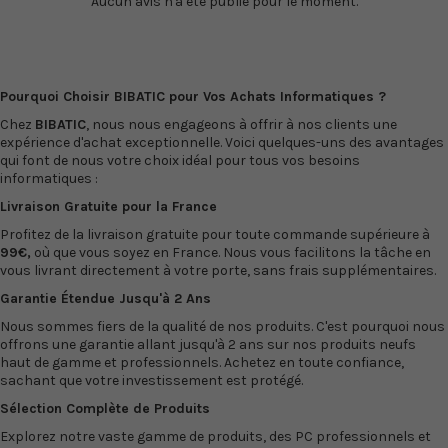
Aucun avis n'a été publié pour le moment.
conçues pour être utilisées
Pâquerette Cyan
avec les imprimantes
(C13T18024022) Epson 18
Epson WorkForce WF-
Pâquerette Magenta
2860DWF et...
(C13T18034022) Epson 18...
Pourquoi Choisir BIBATIC pour Vos Achats Informatiques ?
Chez
BIBATIC
, nous nous engageons à offrir à nos clients une
expérience d'achat exceptionnelle. Voici quelques-uns des avantages
qui font de nous votre choix idéal pour tous vos besoins
informatiques :
Livraison Gratuite pour la France
Profitez de la livraison gratuite pour toute commande supérieure à
99€,
où que vous soyez en France. Nous vous facilitons la tâche en
vous livrant directement à votre porte, sans frais supplémentaires.
Garantie Étendue Jusqu'à 2 Ans
Nous sommes fiers de la qualité de nos produits. C'est pourquoi nous
offrons une garantie allant jusqu'à 2 ans sur nos produits neufs
haut de gamme et professionnels. Achetez en toute confiance,
sachant que votre investissement est protégé.
Sélection Complète de Produits
Explorez notre vaste gamme de produits, des PC professionnels et