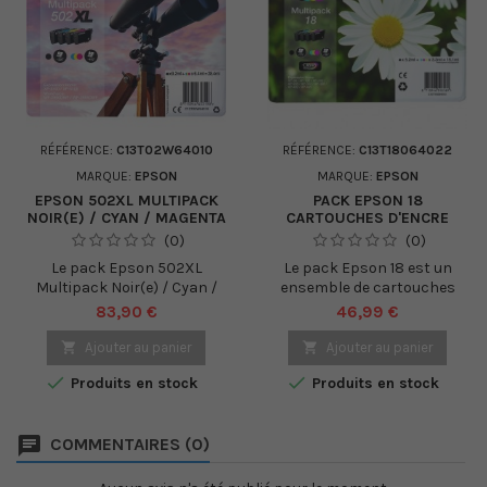
RÉFÉRENCE:
C13T02W64010
RÉFÉRENCE:
C13T18064022
MARQUE:
EPSON
MARQUE:
EPSON
EPSON 502XL MULTIPACK
PACK EPSON 18
NOIR(E) / CYAN / MAGENTA
CARTOUCHES D'ENCRE
/ JAUNE (C13T02W64010)
ORIGINALES C13T18064022
(0)
(0)
PÂQUERETTE
Le pack Epson 502XL
Le pack Epson 18 est un
Multipack Noir(e) / Cyan /
ensemble de cartouches
Magenta / Jaune
d'encre d'origine conçu pour
Prix
Prix
83,90 €
46,99 €
(C13T02W64010) est un
être utilisé avec les
ensemble de cartouches
imprimantes jet d'encre

Ajouter au panier

Ajouter au panier
d'encre authentiques de
Epson de la série


Produits en stock
Produits en stock
marque Epson. Le pack
Expression Home. Ce pack
comprend une cartouche
contient les quatre
d'encre noire XL et trois
cartouches d'encre
COMMENTAIRES (0)
cartouches d'encre couleur
standard suivantes : Epson
XL (cyan, magenta et jaune).
18 Pâquerette Noir
Ces cartouches sont
(C13T18014022) Epson 18