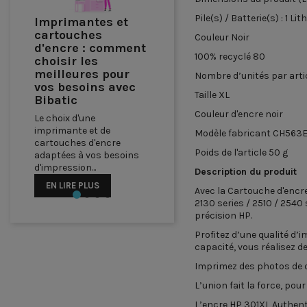
Pile(s) / Batterie(s) :
‎1 Li
Comment
Couleur
‎Noir
Optimiser Votre
Bureau à Domicile
100% recyclé
‎80
avec du Matériel
Nombre d’unités par arti
Informatique de
Qualité
Taille
‎XL
Comment Optimiser
Couleur d'encre
‎noir
Votre Bureau à Domicile
Modèle fabricant
‎CH563
avec du Matériel
Informatique de Qualité
Poids de l'article
‎50 g
EN LIRE PLUS
Description du produit
Avec la Cartouche d'encre
2130 series / 2510 / 2540
Précédent
précision HP.
Profitez d’une qualité d
capacité, vous réalisez 
Imprimez des photos de q
L’union fait la force, pou
L’encre HP 301XL Authen