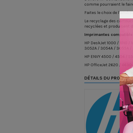
comme pourraient le fair
Faites le choix de l’envi
Le recyclage des cartouch
recyclées et produisent d
Imprimantes compatible
HP DeskJet 1000 / 1010 / 1
3052A / 3054A / 3055A /
HP ENVY 4500 / 4504 / 5
HP OfficeJet 2620 / 4630
DÉTAILS DU PRODUIT