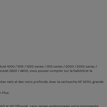
 1000 / 1010 / 1050 series / 1510 series / 2000 / 2050 series /
iceJet 2620 / 4630, vous pouvez compter sur la fiabilité et la
xtes nets et des noirs profonds. Avec la cartouche HP 301XL grande
 Plus.
NVY et HP OfficeJet, sans jamais endommager votre imprimante