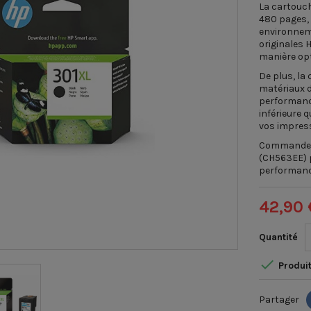
La cartouch
480 pages, 
environneme
originales 
manière opt
De plus, la
matériaux d
performance
inférieure 
vos impres
Commandez 
(CH563EE) p
performanc
42,90 
Quantité

Produit
Partager