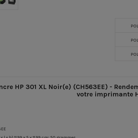
POL
POL
POL
ncre HP 301 XL Noir(e) (CH563EE) - Rendeme
votre imprimante 
3EE
 l x h)
‎11.99 x 5 x 11.99 cm; 50 grammes