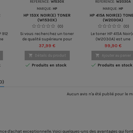
RÉFÉRENCE:
W1530X
RÉFÉRENCE:
W2030A
MARQUE:
HP
MARQUE:
HP
2
HP 153X NOIR(E) TONER
HP 415A NOIR(E) TON
(W1530X)
(W2030A)
 DE
(0)
(0)
P 912
Si vous recherchez un toner
Le toner HP 415A Noir(
he
de qualité supérieure pour
(W2030A) est une
nçue
votre imprimante HP, le
cartouche d'encre de h
Prix
Prix
37,99 €
99,90 €
toner HP 153X Noir(e)
qualité conçue pour l
té
(W1530X) est le choix idéal.
imprimantes laser HP. 

Détails du produit

Ajouter au panier
te
Ce toner offre des
une capacité de rende


k
Produits en stock
Produits en stock
nçue
impressions nettes et
de jusqu'à 2 400 pages,
 les
précises avec des noirs
toner offre une excelle
Jet
intenses qui donnent un
qualité d'impression p
0)
3,
aspect professionnel à vos
toutes vos tâches
28,
documents. De plus, avec
professionnelles et
39,
une capacité d'impression
personnelles. Toner HP 
Aucun avis n'a été publié pour le 
015,
allant jusqu'à 1 050 pages et
Noir(e) (W2030A)
 9022
sa compatibilité étendue
Cartouche d'encre de h
avec...
qualité Capacité de...
ence d'achat exceptionnelle. Voici quelques-uns des avantages qui font