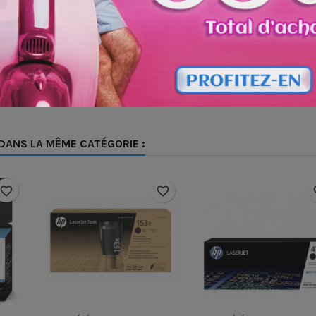
DANS LA MÊME CATÉGORIE :
favorite_border
favorite_border
fav