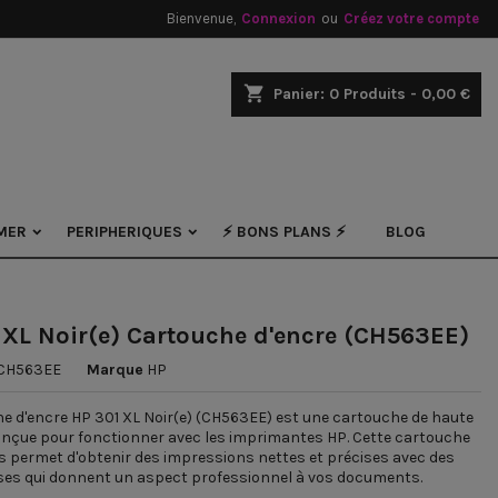
Bienvenue,
Connexion
ou
Créez votre compte
×
×
×
shopping_cart
Panier:
0
Produits - 0,00 €
.
n
MER
PERIPHERIQUES
⚡ BONS PLANS ⚡
BLOG
s
 XL Noir(e) Cartouche d'encre (CH563EE)
CH563EE
Marque
HP
e d'encre HP 301 XL Noir(e) (CH563EE) est une cartouche de haute
onçue pour fonctionner avec les imprimantes HP. Cette cartouche
s permet d'obtenir des impressions nettes et précises avec des
nses qui donnent un aspect professionnel à vos documents.