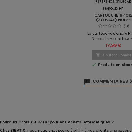
RÉFÉRENCE:
3YL80AE
MARQUE:
HP
CARTOUCHE HP 91
(3YL80AE) NOIR -
CARTOUCHE D'ENCRE
(0)
MARQUE HP
La cartouche d'encre H
Noir est une cartouc
d'encre authentique co
Prix
17,99 €
pour fournir des
impressions de quali

Ajouter au panier
professionnelle. Cet

Produits en stoc
cartouche noire est co
pour être utilisée avec
imprimantes HP Office
COMMENTAIRES (
Pro 8020, 8022, 802
8024, 8025, 8026, 80
8035, 8036, 8037, 80
9010, 9012, 9013, 9014, 9
9016, 9018, 9019, 9020,
et...
Pourquoi Choisir BIBATIC pour Vos Achats Informatiques ?
Chez
BIBATIC
, nous nous engageons à offrir à nos clients une expéri