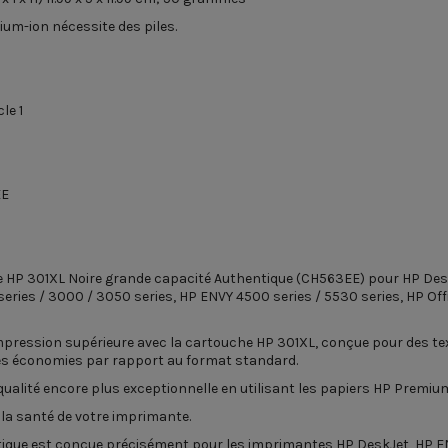
thium-ion nécessite des piles.
cle
‎1
EE
 HP 301XL Noire grande capacité Authentique (CH563EE) pour HP DeskJet
 series / 3000 / 3050 series, HP ENVY 4500 series / 5530 series, HP Off
’impression supérieure avec la cartouche HP 301XL, conçue pour des te
des économies par rapport au format standard.
ualité encore plus exceptionnelle en utilisant les papiers HP Premium
r la santé de votre imprimante.
tique est conçue précisément pour les imprimantes HP DeskJet, HP E