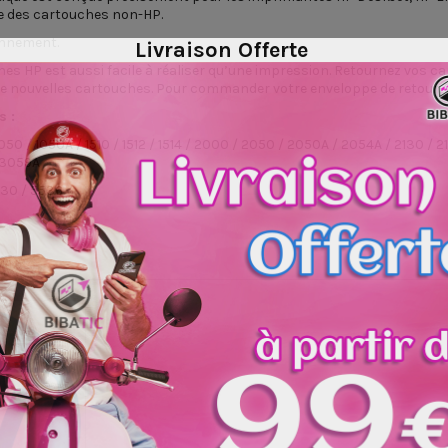
e des cartouches non-HP.
ronnement.
Livraison Offerte
es HP est aussi facile à réaliser qu’une impression. Retournez vos c
e nouvelles cartouches. Pour commander votre enveloppe de retour, vi
s :
050 / 1050A / 1510 / 1512 / 1514 / 2000 / 2050 / 2050A / 2054A / 2130 / 
 3059A
530 / 5536