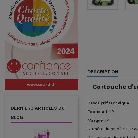
DESCRIPTION
Cartouche d'e
Descriptif technique
DERNIERS ARTICLES DU
Fabricant
‎HP
BLOG
Marque
‎HP
Numéro du modèle
‎CH56
Dimensions du produit (L x