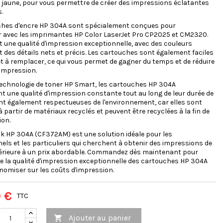
jaune, pour vous permettre de créer des impressions éclatantes
s.
ches d'encre HP 304A sont spécialement conçues pour
r avec les imprimantes HP Color LaserJet Pro CP2025 et CM2320.
nt une qualité d'impression exceptionnelle, avec des couleurs
et des détails nets et précis. Les cartouches sont également faciles
 et à remplacer, ce qui vous permet de gagner du temps et de réduire
'impression.
technologie de toner HP Smart, les cartouches HP 304A
t une qualité d'impression constante tout au long de leur durée de
sont également respectueuses de l'environnement, car elles sont
à partir de matériaux recyclés et peuvent être recyclées à la fin de
ion.
k HP 304A (CF372AM) est une solution idéale pour les
els et les particuliers qui cherchent à obtenir des impressions de
périeure à un prix abordable. Commandez dès maintenant pour
de la qualité d'impression exceptionnelle des cartouches HP 304A
nomiser sur les coûts d'impression.
 €
TTC
Ajouter au panier
