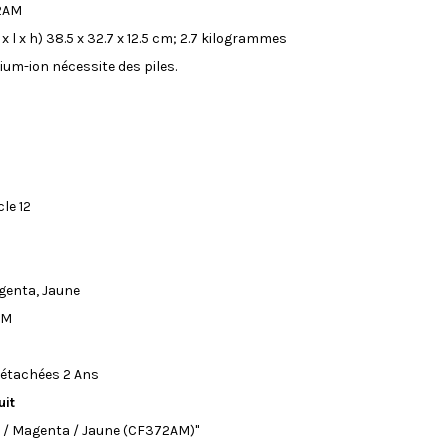
2AM
 l x h)
‎38.5 x 32.7 x 12.5 cm; 2.7 kilogrammes
thium-ion nécessite des piles.
cle
‎12
genta, Jaune
AM
 détachées
‎2 Ans
uit
 / Magenta / Jaune (CF372AM)"