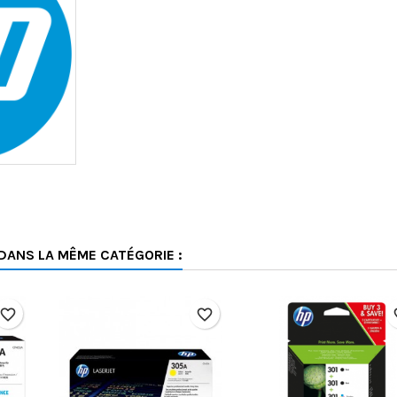
DANS LA MÊME CATÉGORIE :
favorite_border
favorite_border
fav