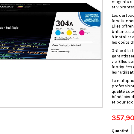
magenta et 
et vibrante
Les cartou
fonctionne
Elles offre
brillantes 
à installer
les coûts d
Grâce à la 
garantissen
vie. Elles 
fabriquées 
leur utilisat
Le multipac
professionn
qualité su
bénéficier 
et pour éco
357,90
Quantité