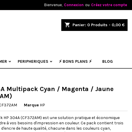
Bienvenue,
Connexion
ou
Créez votre compte
×
×
×
shopping_cart
Panier:
0
Produits - 0,00 €
.
n
MER
PERIPHERIQUES
⚡ BONS PLANS ⚡
BLOG
s
A Multipack Cyan / Magenta / Jaune
2AM)
CF372AM
Marque
HP
ck HP 304A (CF372AM) est une solution pratique et économique
re à vos besoins d'impression en couleur. Ce pack contient trois
d'encre de haute qualité, chacune dans les couleurs cyan,