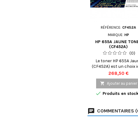
RÉFÉRENCE:
CF452A
MARQUE:
HP
HP 655A JAUNE TON
(CF452A)
(0)
Le toner HP 655A Jau
(CF452A) est un choix i
pour les entreprises 
Prix
268,50 €
cherchent à obtenir 
impressions de quali

Ajouter au panier
supérieure et durables

Produits en stoc
toner jaune de haut
performance est con
pour fonctionner avec
COMMENTAIRES (
imprimantes HP Col
LaserJet Enterprise
M652dn, M653dn, M65
MFP M681dh, MFP M68
MFP M681z et offre u