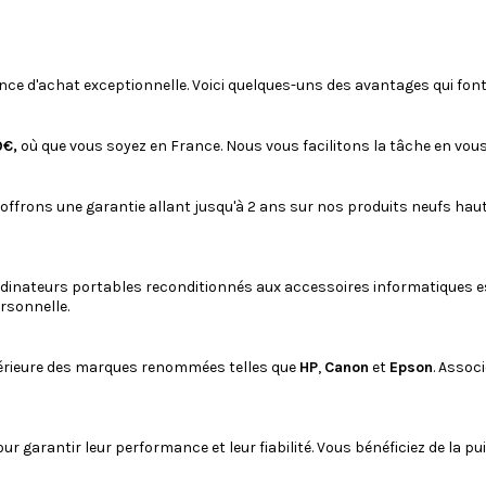
..
formulé pour produire des...
avec les...
ence d'achat exceptionnelle. Voici quelques-uns des avantages qui font
9€,
où que vous soyez en France. Nous vous facilitons la tâche en vous
 offrons une garantie allant jusqu'à 2 ans sur nos produits neufs ha
dinateurs portables reconditionnés
aux
accessoires informatiques
e
rsonnelle.
rieure des marques renommées telles que
HP
,
Canon
et
Epson
. Assoc
r garantir leur performance et leur fiabilité. Vous bénéficiez de la p