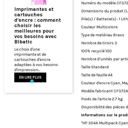
Numéro du modèle
‎CF37
Comment
Dimensions du produit (L x
Optimiser Votre
Pile(s) / Batterie(s) :
‎1 Li
Bureau à Domicile
avec du Matériel
Couleur
‎Multicolore
Informatique de
Type de matériau
‎Brass
Qualité
Nombre de tiroirs
‎3
Comment Optimiser
100% recyclé
‎100
Votre Bureau à Domicile
avec du Matériel
Nombre d’unités par arti
Informatique de Qualité
Taille
‎Standard
EN LIRE PLUS
Taille de feuille
‎A4
Couleur d'encre
‎Cyan, Ma
Précédent
Modèle fabricant
‎CF372
Poids de l'article
‎2.7 kg
Disponibilité des pièces
Informations sur le prod
"HP 304A Multipack Cyan