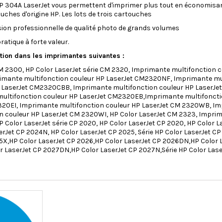
P 304A LaserJet vous permettent d'imprimer plus tout en économisant 
uches d'origine HP. Les lots de trois cartouches
on professionnelle de qualité photo de grands volumes
atique à forte valeur.
Livraison Offerte
ation dans les imprimantes suivantes :
CM 2300, HP Color LaserJet série CM 2320, Imprimante multifonction
imante multifonction couleur HP LaserJet CM2320NF, Imprimante mu
P LaserJet CM2320CBB, Imprimante multifonction couleur HP LaserJet
ltifonction couleur HP LaserJet CM2320EB,Imprimante multifoncti
320EI, Imprimante multifonction couleur HP LaserJet CM 2320WB, I
n couleur HP LaserJet CM 2320WI, HP Color LaserJet CM 2323, Imprim
P Color LaserJet série CP 2020, HP Color LaserJet CP 2020, HP Color L
rJet CP 2024N, HP Color LaserJet CP 2025, Série HP Color LaserJet CP
5X,HP Color LaserJet CP 2026,HP Color LaserJet CP 2026DN,HP Color L
r LaserJet CP 2027DN,HP Color LaserJet CP 2027N,Série HP Color Las