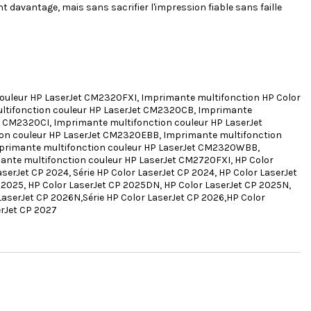
davantage, mais sans sacrifier l'impression fiable sans faille
 couleur HP LaserJet CM2320FXI, Imprimante multifonction HP Color
ltifonction couleur HP LaserJet CM2320CB, Imprimante
 CM2320CI, Imprimante multifonction couleur HP LaserJet
on couleur HP LaserJet CM2320EBB, Imprimante multifonction
mprimante multifonction couleur HP LaserJet CM2320WBB,
ante multifonction couleur HP LaserJet CM2720FXI, HP Color
aserJet CP 2024, Série HP Color LaserJet CP 2024, HP Color LaserJet
 2025, HP Color LaserJet CP 2025DN, HP Color LaserJet CP 2025N,
aserJet CP 2026N,Série HP Color LaserJet CP 2026,HP Color
erJet CP 2027