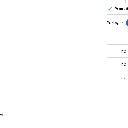

Produit
Partager
POL
POL
POL
rd