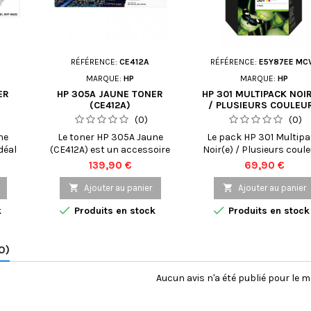
RÉFÉRENCE:
CE412A
RÉFÉRENCE:
E5Y87EE MC
MARQUE:
HP
MARQUE:
HP
ER
HP 305A JAUNE TONER
HP 301 MULTIPACK NOIR
(CE412A)
/ PLUSIEURS COULEU
(E5Y87EE MCVP)
(0)
(0)
ne
Le toner HP 305A Jaune
Le pack HP 301 Multip
déal
(CE412A) est un accessoire
Noir(e) / Plusieurs coul
qui
essentiel pour votre
(E5Y87EE MCVP) est co
Prix
Prix
139,90 €
69,90 €
des
imprimante HP. Cette
pour répondre à tous 
té
cartouche de toner
besoins d'impression. 

Ajouter au panier

Ajouter au panier
. Ce
authentique offre une
pack contient trois


k
Produits en stock
Produits en stock
e
capacité de page standard
cartouches d'encre : d
çu
de 2 600 pages, ce qui
cartouche d'encre noire
 les
signifie que vous pouvez
une cartouche d'encr
0)
or
imprimer de nombreux
couleur, qui contient 
documents de qualité
cyan, du magenta et 
3x,
professionnelle avant de
jaune. Ces cartouche
Aucun avis n'a été publié pour le 
1f,
devoir la remplacer. Le toner
d'encre originales HP s
ne
HP 305A est spécialement
conçues pour fonction