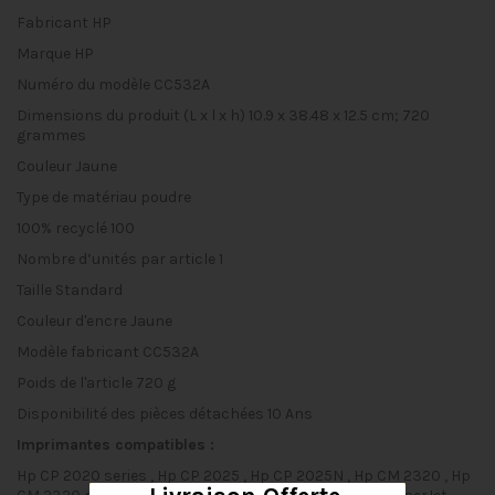
Fabricant
‎HP
Marque
‎HP
Numéro du modèle
‎CC532A
Dimensions du produit (L x l x h)
‎10.9 x 38.48 x 12.5 cm; 720
grammes
Couleur
‎Jaune
Type de matériau
‎poudre
100% recyclé
‎100
Nombre d’unités par article
‎1
Taille
‎Standard
Couleur d'encre
‎Jaune
Modèle fabricant
‎CC532A
Poids de l'article
‎720 g
Disponibilité des pièces détachées
‎10 Ans
Imprimantes compatibles :
Hp CP 2020 series , Hp CP 2025 , Hp CP 2025N , Hp CM 2320 , Hp