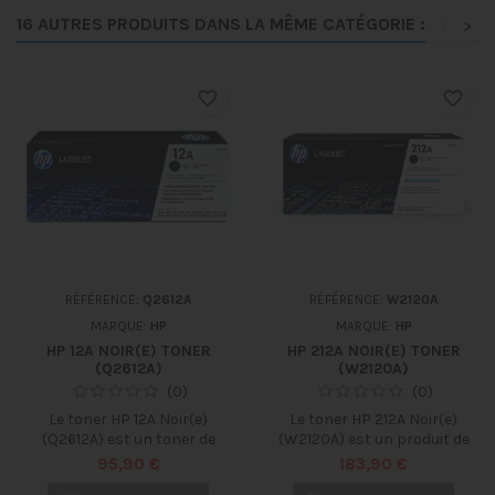
16 AUTRES PRODUITS DANS LA MÊME CATÉGORIE :
<
>
favorite_border
favorite_border
RÉFÉRENCE:
Q2612A
RÉFÉRENCE:
W2120A
MARQUE:
HP
MARQUE:
HP
HP 12A NOIR(E) TONER
HP 212A NOIR(E) TONER
(Q2612A)
(W2120A)
(0)
(0)
Le toner HP 12A Noir(e)
Le toner HP 212A Noir(e)
(Q2612A) est un toner de
(W2120A) est un produit de
qualité supérieure qui offre
haute qualité conçu pour
Prix
Prix
95,90 €
183,90 €
une impression rapide,
les imprimantes HP