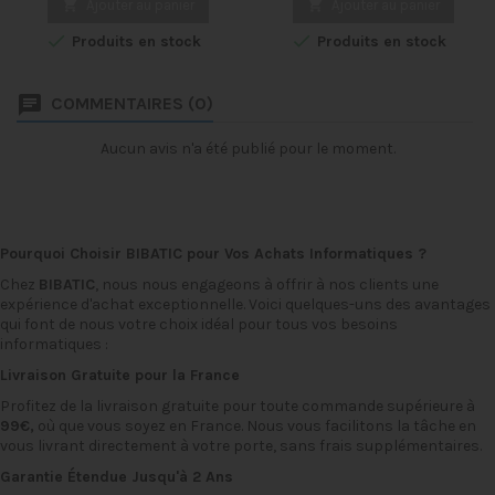
nette et fiable à chaque fois.
LaserJet Pro. Ce toner

Ajouter au panier

Ajouter au panier
Avec une capacité
d'origine HP offre des


Produits en stock
Produits en stock
d'impression de jusqu'à 2
impressions nettes et
000 pages, ce toner est
précises, avec une grande
idéal pour les utilisateurs
durabilité pour répondre à
COMMENTAIRES (0)
professionnels et les
tous vos besoins
particuliers qui ont besoin
d'impression
d'imprimer régulièrement. Le
professionnels. Le toner HP
Aucun avis n'a été publié pour le moment.
toner HP 12A est compatible
212A est facile à installer et
avec une variété...
offre une capacité
d'impression élevée, avec
une...
Pourquoi Choisir BIBATIC pour Vos Achats Informatiques ?
Chez
BIBATIC
, nous nous engageons à offrir à nos clients une
expérience d'achat exceptionnelle. Voici quelques-uns des avantages
qui font de nous votre choix idéal pour tous vos besoins
informatiques :
Livraison Gratuite pour la France
Profitez de la livraison gratuite pour toute commande supérieure à
99€,
où que vous soyez en France. Nous vous facilitons la tâche en
vous livrant directement à votre porte, sans frais supplémentaires.
Garantie Étendue Jusqu'à 2 Ans