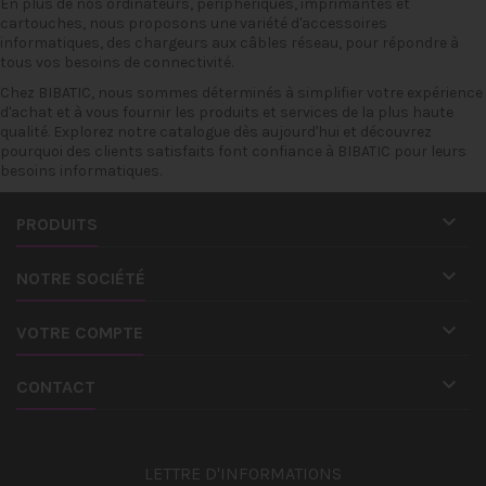
En plus de nos ordinateurs, périphériques, imprimantes et
cartouches, nous proposons une variété d'accessoires
informatiques, des
chargeurs
aux
câbles réseau
, pour répondre à
tous vos besoins de connectivité.
Chez
BIBATIC
, nous sommes déterminés à simplifier votre expérience
d'achat et à vous fournir les produits et services de la plus haute
qualité. Explorez notre catalogue dès aujourd'hui et découvrez
pourquoi des clients satisfaits font confiance à BIBATIC pour leurs
besoins informatiques.

PRODUITS

NOTRE SOCIÉTÉ

VOTRE COMPTE

CONTACT
LETTRE D'INFORMATIONS