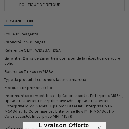
POLITIQUE DE RETOUR
DESCRIPTION
Couleur : magenta
Capacité : 4500 pages
Reference OEM : W2123A - 212A
Garantie : 2 ans de garantie à compter de la réception de votre
colis
Reference Tinkco : W2123A
Type de produit : Les toners laser de marque
Marque d'imprimante : Hp
Imprimantes compatibles : Hp Color LaserJet Enterprise M554 ,
Hp Color LaserJet Enterprise M554dn , Hp Color LaserJet
Enterprise M555 Series , Hp Color LaserJet Enterprise MFP
M548dn , Hp Color laserJet Enterprise flow MFP M578c , Hp
Color LaserJet Enterprise MFP M578f
Livraison Offerte