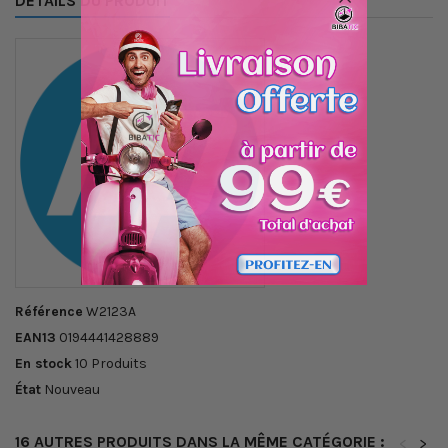
DÉTAILS DU PRODUIT
Référence
W2123A
EAN13
0194441428889
En stock
10 Produits
État
Nouveau
16 AUTRES PRODUITS DANS LA MÊME CATÉGORIE :
<
>