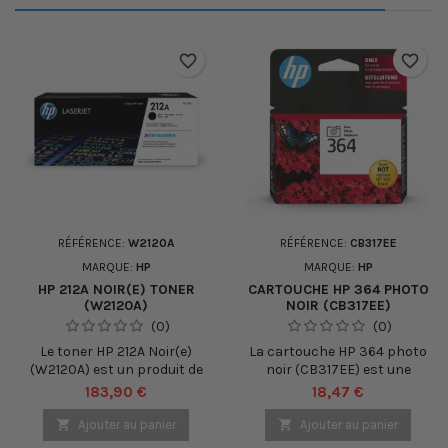
favorite_border
favorite_border
RÉFÉRENCE:
W2120A
RÉFÉRENCE:
CB317EE
MARQUE:
HP
MARQUE:
HP
HP 212A NOIR(E) TONER
CARTOUCHE HP 364 PHOTO
(W2120A)
NOIR (CB317EE)
(0)
(0)
Le toner HP 212A Noir(e)
La cartouche HP 364 photo
(W2120A) est un produit de
noir (CB317EE) est une
haute qualité conçu pour
cartouche d'encre de haute
Prix
Prix
183,90 €
18,47 €
les imprimantes HP
qualité conçue pour les
LaserJet Pro. Ce toner
imprimantes HP

Ajouter au panier

Ajouter au panier
d'origine HP offre des
compatibles. Elle est idéale