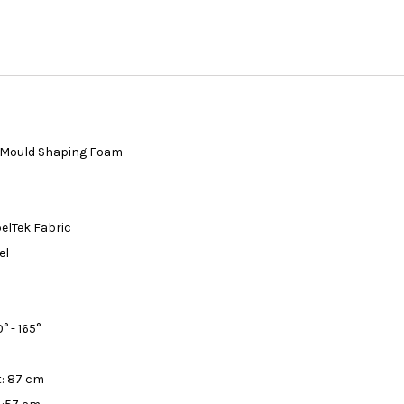
y Mould Shaping Foam
pelTek Fabric
el
° - 165°
s
t: 87 cm