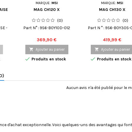
MARQUE:
MSI
MARQUE:
MSI
AISE
MAG CH120 X
MAG CH130 X
(0)
(0)
SE -
Part N° : 9S6-B0Y10D-012
Part N ° : 9S6-B0Y30S-
YLE,
Prix
Prix
369,90 €
419,99 €
TÉ,

Ajouter au panier

Ajouter au panier


k
Produits en stock
Produits en stock
0)
Aucun avis n'a été publié pour le 
ence d'achat exceptionnelle. Voici quelques-uns des avantages qui font