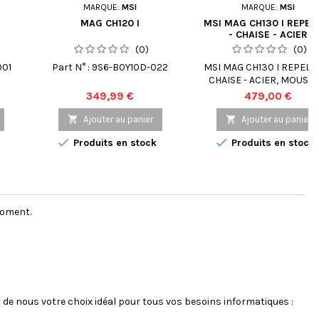
MARQUE:
MSI
MARQUE:
MSI
MAG CH120 I
MSI MAG CH130 I REPEL
- CHAISE - ACIER
(0)
(0)
001
Part N° : 9S6-B0Y10D-022
MSI MAG CH130 I REPELTE
CHAISE - ACIER, MOUSSE
HAUTE DENSITÉ, TISSU
Prix
Prix
349,99 €
479,00 €
REPELTEK – GRIS

Ajouter au panier

Ajouter au panier


Produits en stock
Produits en stock
moment.
 de nous votre choix idéal pour tous vos besoins informatiques :