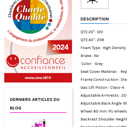
DESCRIPTION
QTE 20'' : 120
QTE 40'' : 258
Foam Type : High Densit
Brake : No
Color: Grey
Seat Cover Material : Re
Frame Construction : Ste
Gas Lift Piston : Class-4
Adjustable Armrests : 2D
DERNIERS ARTICLES DU
Adjustable Back Angle :90
BLOG
Wheel: 60 mm PU wheel
Backrest Shoulder Heigh