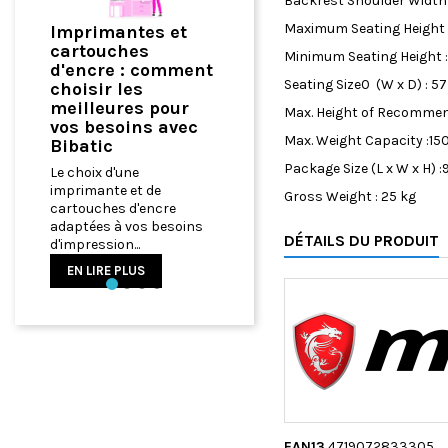
Backrest Shoulder Width
Maximum Seating Height 
ntes et
Comment
hes
Optimiser Votre
Minimum Seating Height 
: comment
Bureau à Domicile
Seating Size0 (W x D) : 5
es
avec du Matériel
es pour
Max. Height of Recommen
Informatique de
ins avec
Qualité
Max. Weight Capacity :15
Comment Optimiser
Package Size (L x W x H)
ne
Votre Bureau à Domicile
et de
Gross Weight : 25 kg
avec du Matériel
d'encre
Informatique de Qualité
vos besoins
DÉTAILS DU PRODUIT
EN LIRE PLUS
...
LUS
Précédent
EAN13
4719072833305