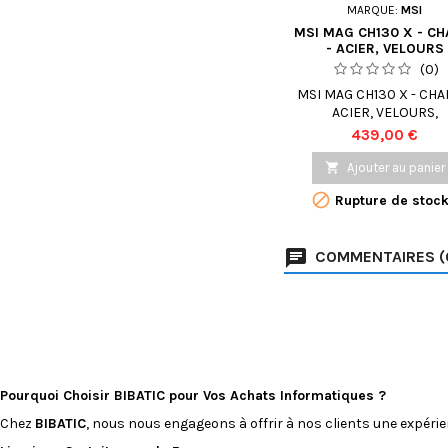
MARQUE:
MSI
MSI MAG CH130 X - CH
- ACIER, VELOURS
(0)
MSI MAG CH130 X - CHAI
ACIER, VELOURS,
POLYCHLORURE DE VIN
Prix
439,00 €
MOUSSE À HAUTE DENSI
MOTIF EN FIBRE DE

Ajouter au panier
CARBONE, CARBON

Rupture de stoc
COMMENTAIRES (
Pourquoi Choisir BIBATIC pour Vos Achats Informatiques ?
Chez
BIBATIC
, nous nous engageons à offrir à nos clients une expéri