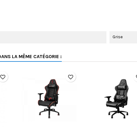
Grise
DANS LA MÊME CATÉGORIE :
favorite_border
favorite_border
fav