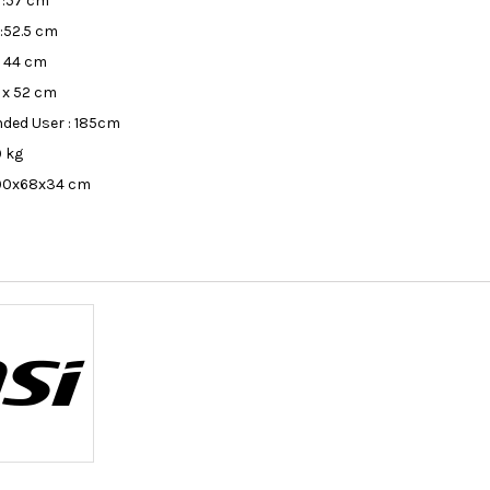
 :57 cm
:52.5 cm
: 44 cm
7 x 52 cm
ded User : 185cm
0 kg
 :90x68x34 cm
Livraison Offerte