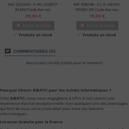
Réf. 1223041 - S-ML-301877-
Réf. 1126016 - CL-D-K6011U-
BLANCCode Barres :
M138U-BK Code Barres :
3700527301877
6938820422112
Prix
Prix
29,90 €
19,90 €

Ajouter au panier

Ajouter au panier


Produits en stock
Produits en stock
COMMENTAIRES (0)
Aucun avis n'a été publié pour le moment.
Pourquoi Choisir BIBATIC pour Vos Achats Informatiques ?
Chez
BIBATIC
, nous nous engageons à offrir à nos clients une
expérience d'achat exceptionnelle. Voici quelques-uns des avantages
qui font de nous votre choix idéal pour tous vos besoins
informatiques :
Livraison Gratuite pour la France