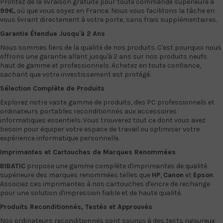
Profitez de la livraison gratuite pour toute commande supérieure à
99€,
où que vous soyez en France. Nous vous facilitons la tâche en
vous livrant directement à votre porte, sans frais supplémentaires.
Garantie Étendue Jusqu'à 2 Ans
Nous sommes fiers de la qualité de nos produits. C'est pourquoi nous
offrons une garantie allant jusqu'à 2 ans sur nos produits neufs
haut de gamme et professionnels. Achetez en toute confiance,
sachant que votre investissement est protégé.
Sélection Complète de Produits
Explorez notre vaste gamme de produits, des PC professionnels et
ordinateurs portables reconditionnés
aux
accessoires
informatiques
essentiels. Vous trouverez tout ce dont vous avez
besoin pour équiper votre espace de travail ou optimiser votre
expérience informatique personnelle.
Imprimantes
et
Cartouches
de Marques Renommées
BIBATIC
propose une gamme complète d'imprimantes de qualité
supérieure des marques renommées telles que
HP
,
Canon
et
Epson
.
Associez ces imprimantes à nos cartouches d'encre de rechange
pour une solution d'impression fiable et de haute qualité.
Produits Reconditionnés, Testés et Approuvés
Nos
ordinateurs reconditionnés
sont soumis à des tests rigoureux