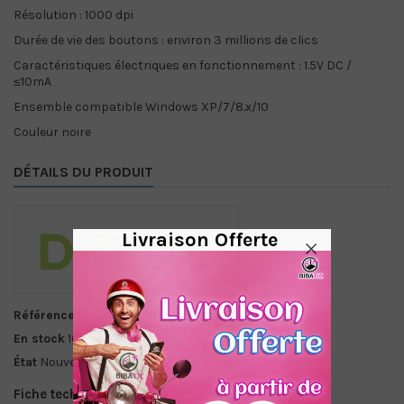
Résolution : 1000 dpi
Durée de vie des boutons : environ 3 millions de clics
Caractéristiques électriques en fonctionnement : 1.5V DC /
≤10mA
Ensemble compatible Windows XP/7/8.x/10
Couleur noire
DÉTAILS DU PRODUIT
Livraison Offerte
Référence
1126013 - CL-D-K6010-M138U
En stock
10 Produits
État
Nouveau
Fiche technique