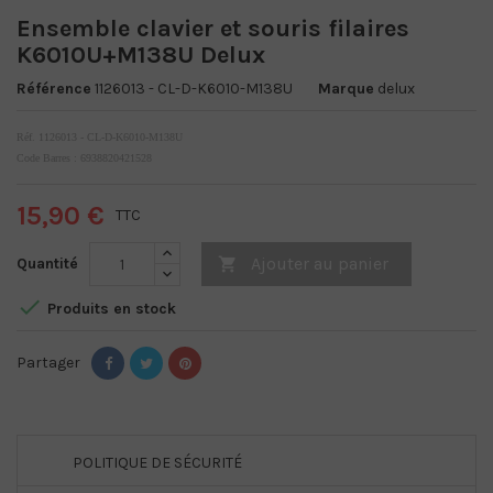
Ensemble clavier et souris filaires
K6010U+M138U Delux
Référence
1126013 - CL-D-K6010-M138U
Marque
delux
Réf. 1126013 - CL-D-K6010-M138U
Code Barres : 6938820421528
15,90 €
TTC
Ajouter au panier
Quantité


Produits en stock
Partager
POLITIQUE DE SÉCURITÉ