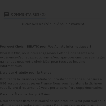
travail de haute
performance conçue
spécialement pour
COMMENTAIRES (0)
répondre aux besoins des
professionnels exigeants.
Doté d'un puissant
Aucun avis n'a été publié pour le moment.
processeur Xeon E5-
1630V3, cette tour offre...
Pourquoi Choisir BIBATIC pour Vos Achats Informatiques ?
Chez
BIBATIC
, nous nous engageons à offrir à nos clients une
expérience d'achat exceptionnelle. Voici quelques-uns des avantages
qui font de nous votre choix idéal pour tous vos besoins
informatiques :
Livraison Gratuite pour la France
Profitez de la livraison gratuite pour toute commande supérieure à
99€,
où que vous soyez en France. Nous vous facilitons la tâche en
vous livrant directement à votre porte, sans frais supplémentaires.
Garantie Étendue Jusqu'à 2 Ans
Nous sommes fiers de la qualité de nos produits. C'est pourquoi nous
offrons une garantie allant jusqu'à 2 ans sur nos produits neufs