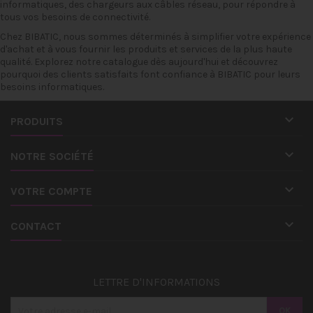
informatiques, des
chargeurs
aux
câbles réseau
, pour répondre à
tous vos besoins de connectivité.
Chez
BIBATIC
, nous sommes déterminés à simplifier votre expérience
d'achat et à vous fournir les produits et services de la plus haute
qualité. Explorez notre catalogue dès aujourd'hui et découvrez
pourquoi des clients satisfaits font confiance à BIBATIC pour leurs
besoins informatiques.

PRODUITS

NOTRE SOCIÉTÉ

VOTRE COMPTE

CONTACT
LETTRE D'INFORMATIONS