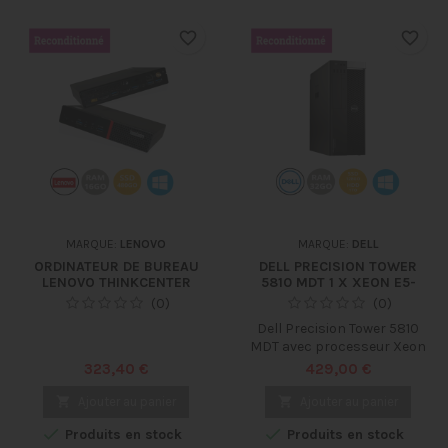
favorite_border
favorite_border
MARQUE:
LENOVO
MARQUE:
DELL
ORDINATEUR DE BUREAU
DELL PRECISION TOWER
LENOVO THINKCENTER
5810 MDT 1 X XEON E5-
M700 TINY I5-6EME 16GO
1630V3 - 3.7 GHZ
(0)
(0)
480SSD WIN10PRO -
Dell Precision Tower 5810
RECONDITIONNÉ
MDT avec processeur Xeon
E5-1630V3 - Performance et
Prix
Prix
323,40 €
429,00 €
fiabilité supérieures pour les
professionnels exigeants. Le

Ajouter au panier

Ajouter au panier
Dell Precision Tower 5810


Produits en stock
Produits en stock
MDT est une station de