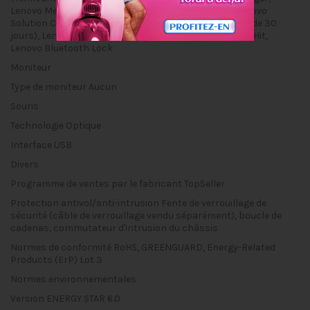
Lenovo Message Center Plus, ThinkVantage Tools, Lenovo
Solution Center, McAfee LiveSafe (version d'évaluation de 30
jours), Lenovo Desktop Power Manager, SHAREit, REACHit,
Lenovo Bluetooth Lock
Moniteur
Type de moniteur
Aucun
Souris
Technologie
Optique
Interface
USB
Divers
Programme de ventes par le fabricant
TopSeller
Protection antivol/anti-intrusion
Fente de verrouillage de
sécurité (câble de verrouillage vendu séparément), boucle de
cadenas, commutateur d'intrusion du châssis
Normes de conformité
RoHS, GREENGUARD, Energy-Related
Products (ErP) Lot 3
Normes environnementales
Version ENERGY STAR
6.0