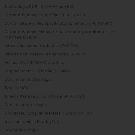
Technologie
DDR4 SDRAM - non ECC
Caractéristiques de configuration
1 x 4 Go
Conformité avec les spécifications mémoire
PC4-17000
Caractéristiques
Mémoire sans tampon, architecture de
mémoire bicanal
Vitesse de mémoire effective
2133 MHz
Vitesse nominale de la mémoire
2133 MHz
Format
SO DIMM 260 broches
Emplacements
2 (Totale) / 1 (vide)
Contrôleur de stockage
Type
1 x SATA
Type d'interface du contrôleur
SATA 6Gb/s
Contrôleur graphique
Processeur graphique
Intel HD Graphics 530
Interfaces vidéo
DisplayPort
Stockage optique