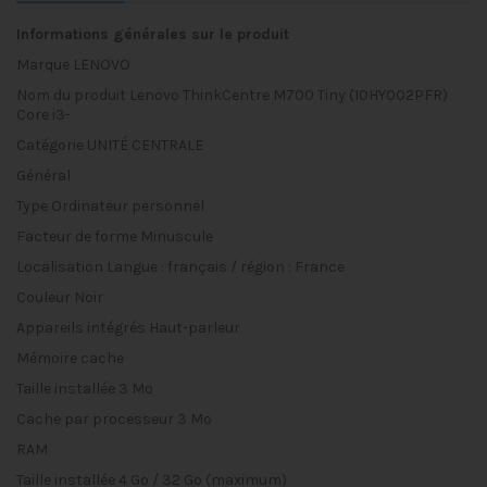
Informations générales sur le produit
Marque
LENOVO
Nom du produit
Lenovo ThinkCentre M700 Tiny (10HY002PFR)
Core i3-
Catégorie
UNITÉ CENTRALE
Général
Type
Ordinateur personnel
Facteur de forme
Minuscule
Localisation
Langue : français / région : France
Couleur
Noir
Appareils intégrés
Haut-parleur
Mémoire cache
Taille installée
3 Mo
Cache par processeur
3 Mo
RAM
Taille installée
4 Go / 32 Go (maximum)