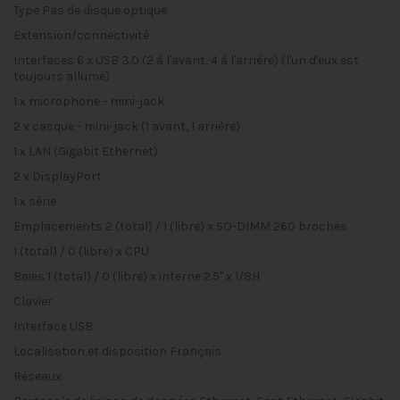
Type
Pas de disque optique
Extension/connectivité
Interfaces
6 x USB 3.0 (2 à l'avant, 4 à l'arrière) (l'un d'eux est
toujours allumé)
1 x microphone - mini-jack
2 x casque - mini-jack (1 avant, 1 arrière)
1 x LAN (Gigabit Ethernet)
2 x DisplayPort
1 x série
Emplacements
2 (total) / 1 (libre) x SO-DIMM 260 broches
1 (total) / 0 (libre) x CPU
Baies
1 (total) / 0 (libre) x interne 2.5" x 1/8H
Clavier
Interface
USB
Localisation et disposition
Français
Réseaux