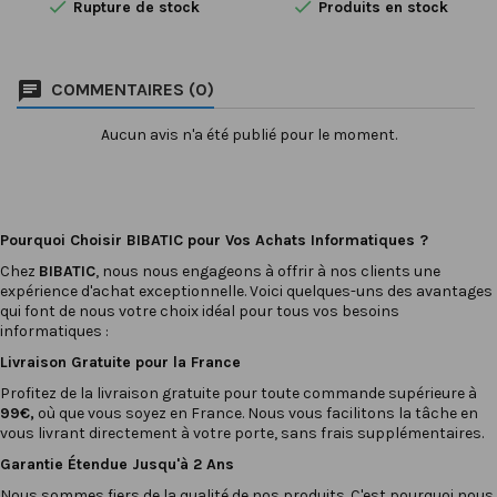


Rupture de stock
Produits en stock
Avec un équilibre parfait
pour répondre à tous vos
entre performance et
besoins informatiques. Doté
portabilité, cet appareil est
d'un processeur Intel Core
idéal pour répondre à vos
i5 cadencé à 2,4 GHz, d'un
COMMENTAIRES (0)
besoins professionnels ou
disque dur SSD de 512 Go et
personnels les plus
de 16 Go de mémoire vive
exigeants. Doté d'un
DDR4, cet ordinateur
Aucun avis n'a été publié pour le moment.
processeur Intel Core i5...
portable est capable de
gérer les...
Pourquoi Choisir BIBATIC pour Vos Achats Informatiques ?
Chez
BIBATIC
, nous nous engageons à offrir à nos clients une
expérience d'achat exceptionnelle. Voici quelques-uns des avantages
qui font de nous votre choix idéal pour tous vos besoins
informatiques :
Livraison Gratuite pour la France
Profitez de la livraison gratuite pour toute commande supérieure à
99€,
où que vous soyez en France. Nous vous facilitons la tâche en
vous livrant directement à votre porte, sans frais supplémentaires.
Garantie Étendue Jusqu'à 2 Ans
Nous sommes fiers de la qualité de nos produits. C'est pourquoi nous