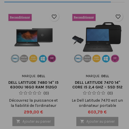
favorite_border
favorite_border
MARQUE:
DELL
MARQUE:
DELL
DELL LATITUDE 7480 14" I5
DELL LATITUDE 7470 14"
6300U 16GO RAM 512GO
CORE I5 2,4 GHZ - SSD 512
SSD - RECONDITIONNÉ
GO - 16 GO AZERTY -
(0)
(0)
FRANÇAIS
Découvrez la puissance et
Le Dell Latitude 7470 est un
la fiabilité de l'ordinateur
ordinateur portable
portable DELL Latitude
professionnel haut de
Prix
Prix
299,00 €
603,79 €
7480, désormais disponible
gamme offrant des
sur notre marketplace dans
performances de pointe et

Ajouter au panier

Ajouter au panier
sa version reconditionnée.
une grande polyvalence