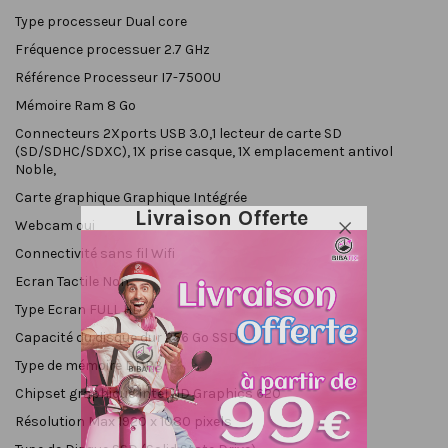
Type processeur
Dual core
Fréquence processuer
2.7 GHz
Référence Processeur
I7-7500U
Mémoire Ram
8 Go
Connecteurs
2Xports USB 3.0,1 lecteur de carte SD
(SD/SDHC/SDXC), 1X prise casque, 1X emplacement antivol
Noble,
Carte graphique
Graphique Intégrée
Livraison Offerte
Webcam
oui
Connectivité sans fil
Wifi
Ecran Tactile
Non
Type Ecran
FULL HD
Capacité du disque dur
256 Go SSD
Type de mémoire
DDR3
Chipset graphique
Intel HD Graphics 620
Résolution Max
1920 x 1080 pixels