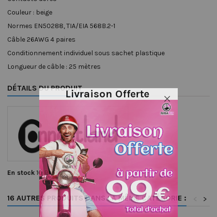
Couleur : beige
Normes EN50288, TIA/EIA 568B.2-1
Câble 26AWG 4 paires
Conditionnement individuel sous sachet plastique
Longueur de câble : 25 mètres
DÉTAILS DU PRODUIT
Livraison Offerte
En stock
10 Produits
16 AUTRES PRODUITS DANS LA MÊME CATÉGORIE :
<
>