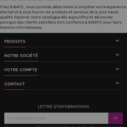
Chez
BIBATIC
, nous sommes déterminés à simplifier votre expérience
d'achat et à vous fournir les produits et services de la plus haute
qualité. Explorez notre catalogue dès aujourd'hui et découvrez
pourquoi des clients satisfaits font confiance à BIBATIC pour leurs
besoins informatiques.

PRODUITS

NOTRE SOCIÉTÉ

VOTRE COMPTE

CONTACT
LETTRE D'INFORMATIONS