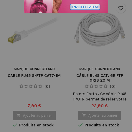
favorite_border
favorite_border
MARQUE:
CONNECTLAND
MARQUE:
CONNECTLAND
CABLE RJ45 S-FTP CAT7-1M
CÂBLE RJ45 CAT. 6E FTP
GRIS 20 M
(0)
(0)
Points Forts • Ce câble RJ45
F/UTP permet de relier votre
modem ou votre routeur
Prix
Prix
7,90 €
22,90 €
ADSL à votre ordinateur ou à
un switch. • Il est

Ajouter au panier

Ajouter au panier
compatible avec la norme


Produits en stock
Produits en stock
catégorie 6 GIGA ETHERNET
pour assurer un débit