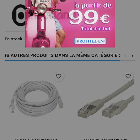
En stock
10 Produits
16 AUTRES PRODUITS DANS LA MÊME CATÉGORIE :
<
>
favorite_border
favorite_border