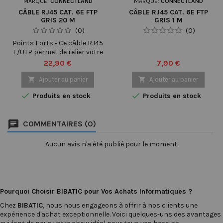
MARQUE:
CONNECTLAND
MARQUE:
CONNECTLAND
CÂBLE RJ45 CAT. 6E FTP
CÂBLE RJ45 CAT. 6E FTP
GRIS 20 M
GRIS 1 M
(0)
(0)
Points Forts • Ce câble RJ45
F/UTP permet de relier votre
modem ou votre routeur
Prix
Prix
22,90 €
7,90 €
ADSL à votre ordinateur ou à
un switch. • Il est

Ajouter au panier

Ajouter au panier
compatible avec la norme


Produits en stock
Produits en stock
catégorie 6 GIGA ETHERNET
pour assurer un débit
jusqu'à 1000 Mbps. • Il est
COMMENTAIRES (0)
droit et blindé par feuillard
en aluminium avec des
paires torsadées pour
Aucun avis n'a été publié pour le moment.
garantir • une protection
efficace contre les...
Pourquoi Choisir BIBATIC pour Vos Achats Informatiques ?
Chez
BIBATIC
, nous nous engageons à offrir à nos clients une
expérience d'achat exceptionnelle. Voici quelques-uns des avantages