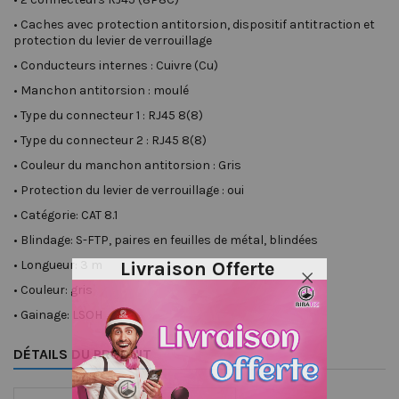
•
Caches avec protection antitorsion, dispositif antitraction et
protection du levier de verrouillage
•
Conducteurs internes : Cuivre (Cu)
•
Manchon antitorsion : moulé
•
Type du connecteur 1 : RJ45 8(8)
•
Type du connecteur 2 : RJ45 8(8)
•
Couleur du manchon antitorsion : Gris
•
Protection du levier de verrouillage : oui
•
Catégorie: CAT 8.1
•
Blindage: S-FTP, paires en feuilles de métal, blindées
Livraison Offerte
•
Longueur: 3 m
•
Couleur: gris
•
Gainage: LSOH
DÉTAILS DU PRODUIT