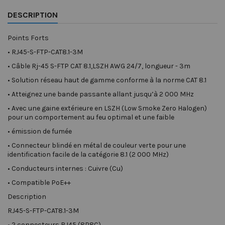
DESCRIPTION
Points Forts
•
RJ45-S-FTP-CAT8.1-3M
•
Câble Rj-45 S-FTP CAT 8.1,LSZH AWG 24/7, longueur - 3m
•
Solution réseau haut de gamme conforme à la norme CAT 8.1
•
Atteignez une bande passante allant jusqu’à 2 000 MHz
•
Avec une gaine extérieure en LSZH (Low Smoke Zero Halogen)
pour un comportement au feu optimal et une faible
•
émission de fumée
•
Connecteur blindé en métal de couleur verte pour une
identification facile de la catégorie 8.1 (2 000 MHz)
•
Conducteurs internes : Cuivre (Cu)
•
Compatible PoE++
Description
RJ45-S-FTP-CAT8.1-3M
•
2 connecteurs RJ45 (8P8C)