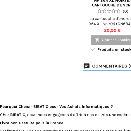
HP 364 XL NOIR(E)
CARTOUCHE D'ENCR
(CN684EE)
(0)
La cartouche d'encre
364 XL Noir(e) (CN684
est un choix idéal pour
Prix
29,99 €
utilisateurs d'imprima
HP compatibles qui

Ajouter au panier
cherchent à imprimer

Produits en stoc
documents de qualit
professionnelle avec 
grande netteté de tex
COMMENTAIRES (
Cette cartouche d'en
haute capacité offre 
capacité d'impressi
d'environ 550 pages, ce
en fait une option
économique pour les.
Pourquoi Choisir BIBATIC pour Vos Achats Informatiques ?
Chez
BIBATIC
, nous nous engageons à offrir à nos clients une expéri
Livraison Gratuite pour la France