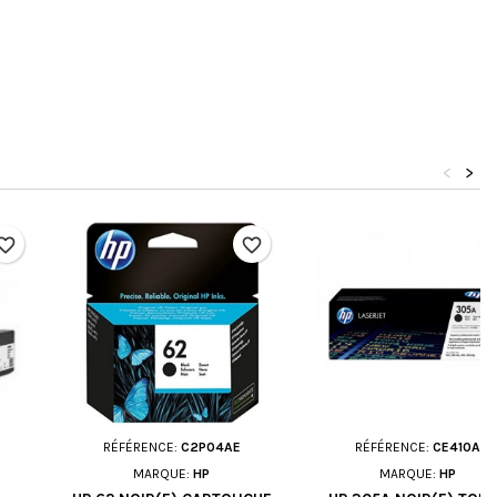
<
>
orite_border
favorite_border
favori
RÉFÉRENCE:
C2P04AE
RÉFÉRENCE:
CE410A
MARQUE:
HP
MARQUE:
HP