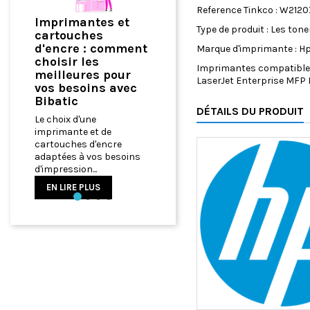
Reference Tinkco : W2120
antes et
Comment
Type de produit : Les ton
uches
Optimiser Votre
e : comment
Marque d'imprimante : H
Bureau à Domicile
r les
avec du Matériel
Imprimantes compatibles 
ures pour
Informatique de
LaserJet Enterprise MFP 
soins avec
Qualité
c
DÉTAILS DU PRODUIT
Comment Optimiser
d'une
Votre Bureau à Domicile
te et de
avec du Matériel
es d'encre
Informatique de Qualité
 à vos besoins
EN LIRE PLUS
ion...
E PLUS
Précédent