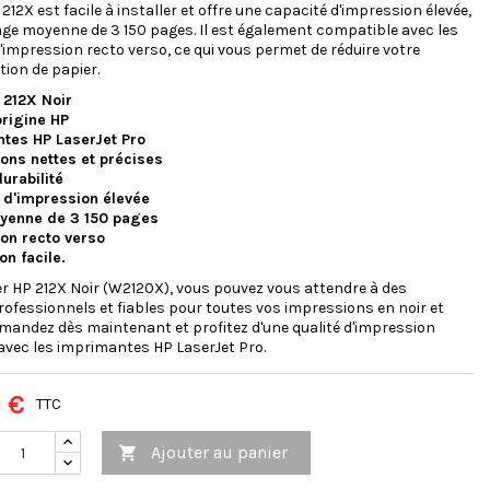
212X est facile à installer et offre une capacité d'impression élevée,
ge moyenne de 3 150 pages. Il est également compatible avec les
'impression recto verso, ce qui vous permet de réduire votre
on de papier.
 212X Noir
origine HP
tes HP LaserJet Pro
ons nettes et précises
urabilité
 d'impression élevée
yenne de 3 150 pages
on recto verso
ion facile.
er HP 212X Noir (W2120X), vous pouvez vous attendre à des
rofessionnels et fiables pour toutes vos impressions en noir et
andez dès maintenant et profitez d'une qualité d'impression
avec les imprimantes HP LaserJet Pro.
 €
TTC
Ajouter au panier
