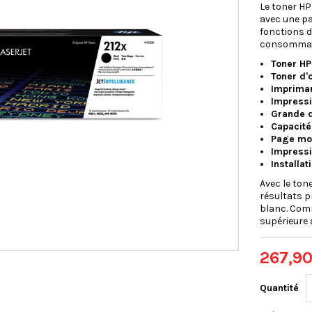
Le toner HP 
avec une pa
fonctions d
consommati
Toner HP
Toner d'
Impriman
Impressi
Grande d
Capacité
Page mo
Impressi
Installat
Avec le ton
résultats p
blanc. Comm
supérieure 
267,90
Quantité