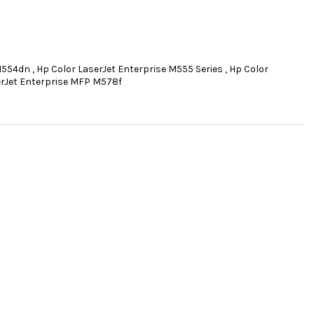
554dn , Hp Color LaserJet Enterprise M555 Series , Hp Color
erJet Enterprise MFP M578f