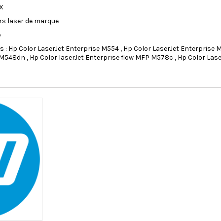
X
ers laser de marque
p
: Hp Color LaserJet Enterprise M554 , Hp Color LaserJet Enterprise M
M548dn , Hp Color laserJet Enterprise flow MFP M578c , Hp Color Las
Livraison Offerte