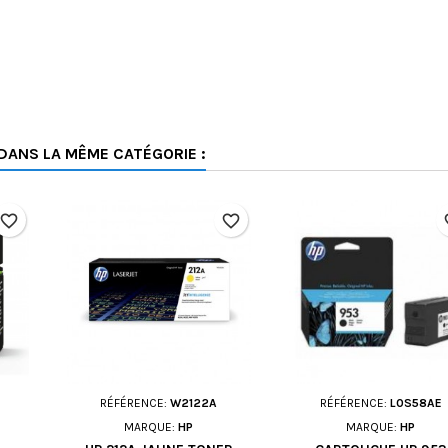
DANS LA MÊME CATÉGORIE :
favorite_border
favorite_border
fav
RÉFÉRENCE:
W2122A
RÉFÉRENCE:
L0S58AE
MARQUE:
HP
MARQUE:
HP