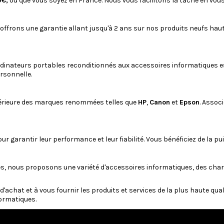
9€,
où que vous soyez en France. Nous vous facilitons la tâche en vous
 offrons une garantie allant jusqu'à 2 ans sur nos produits neufs ha
dinateurs portables reconditionnés
aux
accessoires informatiques
e
rsonnelle.
rieure des marques renommées telles que
HP
,
Canon
et
Epson
. Assoc
r garantir leur performance et leur fiabilité. Vous bénéficiez de la p
es, nous proposons une variété d'accessoires informatiques, des
char
'achat et à vous fournir les produits et services de la plus haute qua
formatiques.