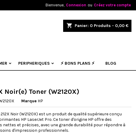
Bienvenue,
Connexion
ou
Créez votre compte
×
×
×
shopping_cart
Panier:
0
Produits - 0,00 €
.
n
MER
PERIPHERIQUES
⚡ BONS PLANS ⚡
BLOG
s
X Noir(e) Toner (W2120X)
W2120X
Marque
HP
 212X Noir (W2120X) est un produit de qualité supérieure conçu
primantes HP LaserJet Pro. Ce toner d'origine HP offre des
 nettes et précises, avec une grande durabilité pour répondre à
soins d'impression professionnels.