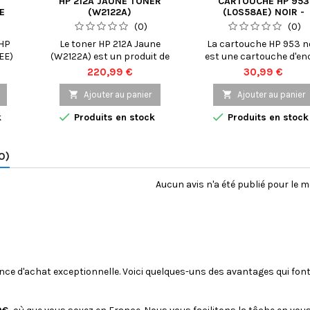
HP 212A JAUNE TONER
CARTOUCHE HP 953
E
(W2122A)
(L0S58AE) NOIR -
CARTOUCHE D'ENCRE 
(0)
(0)
MARQUE HP
 HP
Le toner HP 212A Jaune
La cartouche HP 953 n
EE)
(W2122A) est un produit de
est une cartouche d'en
 les
qualité supérieure conçu
originale de la marque
Prix
Prix
220,99 €
30,99 €
ntes
pour les imprimantes HP
conçue pour fournir d
LaserJet Pro. Ce toner
impressions de haut

Ajouter au panier

Ajouter au panier
 des
d'origine HP offre des
qualité et fiables. Cet


k
Produits en stock
Produits en stock
é
couleurs vives et
cartouche noire est co
une
éclatantes, avec une grande
pour être utilisée avec 
te.
durabilité pour répondre à
imprimantes HP Office
0)
cre
tous vos besoins
Pro 7740, 8210, 8710, 8
une
d'impression
8730, 8740. La cartou
on
professionnels. Le toner HP
HP 953 noir offre un
Aucun avis n'a été publié pour le 
 qui
212A est facile à installer et
capacité d'impressio
offre une capacité
jusqu'à 1000 pages. Elle.
..
d'impression élevée, avec
une...
ence d'achat exceptionnelle. Voici quelques-uns des avantages qui font