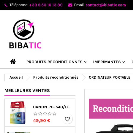
Téléphone:
+33 9 50 10 13 80
Email:
contact@bibatic.com
A
Cr
C
add_circle_outline
Vou
Nom
PRODUITS RECONDITIONNÉS
IMPRIMANTES
Accueil
Produits reconditionnés
ORDINATEUR PORTABLE
MEILLEURES VENTES
CANON PG-540/CL-541 - MULTIPACK DE MARQUE CANON 5225B006 NOIR ET COULEUR
favorite_border
Prix
49,90 €