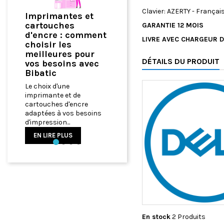
Clavier: AZERTY - Françai
et
Comment
GARANTIE 12 MOIS
Optimiser Votre
mment
Bureau à Domicile
LIVRE AVEC CHARGEUR D
avec du Matériel
ur
Informatique de
DÉTAILS DU PRODUIT
vec
Qualité
Comment Optimiser
Votre Bureau à Domicile
avec du Matériel
e
Informatique de Qualité
soins
EN LIRE PLUS
Précédent
En stock
2 Produits