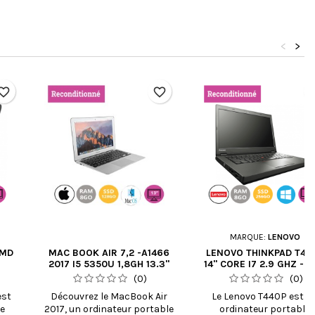
<
>
orite_border
favorite_border
favori
MARQUE:
LENOVO
AMD
MAC BOOK AIR 7,2 -A1466
LENOVO THINKPAD T44
2017 I5 5350U 1,8GH 13.3"
14" CORE I7 2.9 GHZ - 
8GO RAM - 128GO SSD -
256 GO - 8 GO AZERTY
(0)
(0)
RECONDITIONNÉ
FRANÇAIS
est
Découvrez le MacBook Air
Le Lenovo T440P est u
le
2017, un ordinateur portable
ordinateur portable