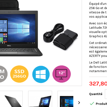
Équipé d'un
256 Go et d
vitesse de 
vos applicat
Avec son éc
Latitude 72
visuelle op
Graphics 6
Cet ordinat
nécessaires
est égaleme
AZERTY pour
Le Dell Lat
de fonction
notamment u
327,8
Quantité


Produit