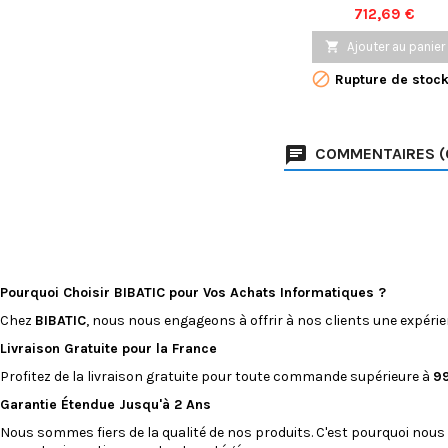
performances de point
Prix
712,69 €
un prix avantageux. Pro
de l'écran Retina, de 

Ajouter au panier
rapidité du SSD et de 

Rupture de stoc
qualité Apple, le tout 
un ordinateur portab
reconditionné de hau
qualité.
COMMENTAIRES (
Pourquoi Choisir BIBATIC pour Vos Achats Informatiques ?
Chez
BIBATIC
, nous nous engageons à offrir à nos clients une expéri
Livraison Gratuite pour la France
Profitez de la livraison gratuite pour toute commande supérieure à
9
Garantie Étendue Jusqu'à 2 Ans
Nous sommes fiers de la qualité de nos produits. C'est pourquoi nous