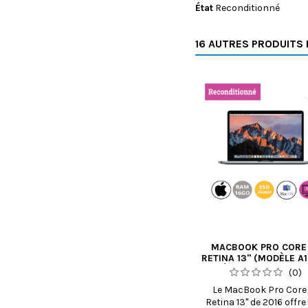
État
Reconditionné
16 AUTRES PRODUITS 
MACBOOK PRO CORE 
RETINA 13" (MODÈLE A1
ANNÉE 2016) - 16 GO R
(0)
250 GO SSD
Le MacBook Pro Core 
RECONDITIONNÉ
Retina 13" de 2016 offre