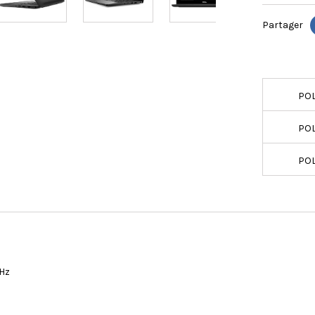
Partager
POL
POL
POL
GHz