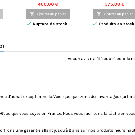
e à
l'ordinateur portable DELL
professionnel puissant
Prix
Prix
460,00 €
375,00 €
fitez
Precision 7510, désormais
polyvalent qui répondr
la
disponible sur notre
tous vos besoins

Ajouter au panier

Ajouter au panier
la
marketplace dans sa
professionnels. Equipé 


k
Rupture de stock
Produits en stock
dans
version reconditionnée.
processeur AMD Pro A
le
Conçu pour répondre aux
8730B R5,10C/4C+6G, il o
te
exigences professionnelles
des performances rapi
les plus élevées, cet
et fluides pour une
0)
appareil offre une
utilisation multitâche. 
combinaison
écran de 14 pouces affi
impressionnante de
une résolution HD (136
Aucun avis n'a été publié pour le 
performances, de fiabilité et
768) pour des image
de fonctionnalités
claires et...
avancées. Doté d'un...
ence d'achat exceptionnelle. Voici quelques-uns des avantages qui font
9€,
où que vous soyez en France. Nous vous facilitons la tâche en vous
 offrons une garantie allant jusqu'à 2 ans sur nos produits neufs ha