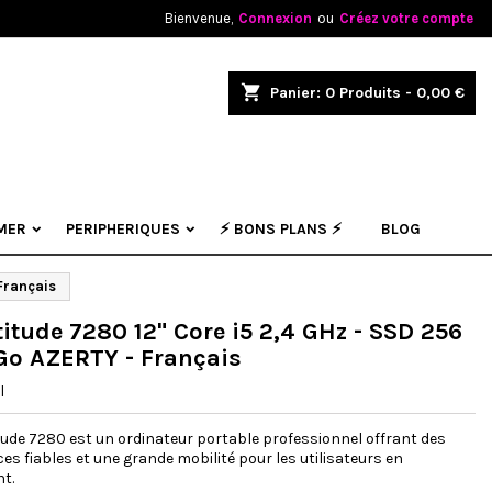
Bienvenue,
Connexion
ou
Créez votre compte
×
×
×
shopping_cart
Panier:
0
Produits - 0,00 €
.
n
MER
PERIPHERIQUES
⚡ BONS PLANS ⚡
BLOG
s
 Français
titude 7280 12" Core i5 2,4 GHz - SSD 256
 Go AZERTY - Français
l
itude 7280 est un ordinateur portable professionnel offrant des
s fiables et une grande mobilité pour les utilisateurs en
t.