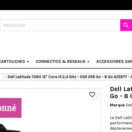
jouter à ma liste d'envies
éer une liste d'envies
onnexion

Créer une nouvelle liste
s devez être connecté pour ajouter des produits à votre liste d'envies
 de la liste d'envies
Annuler
Connexio
CARTOUCHES
CONNECTICS & RESEAUX
ACCESSOIRES GA
Annuler
Créer une liste d'envie
Dell Latitude 7280 12" Core i5 2,4 GHz - SSD 256 Go - 8 Go AZERTY -
Dell La
favorite_border
Go - 8
Marque
Del
Le Dell Lat
performance
déplacemen