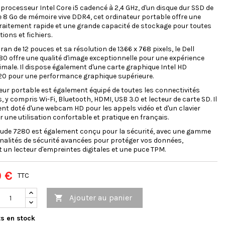
 processeur Intel Core i5 cadencé à 2,4 GHz, d'un disque dur SSD de
e 8 Go de mémoire vive DDR4, cet ordinateur portable offre une
traitement rapide et une grande capacité de stockage pour toutes
ions et fichiers.
ran de 12 pouces et sa résolution de 1366 x 768 pixels, le Dell
80 offre une qualité d'image exceptionnelle pour une expérience
timale. Il dispose également d'une carte graphique Intel HD
20 pour une performance graphique supérieure.
eur portable est également équipé de toutes les connectivités
, y compris Wi-Fi, Bluetooth, HDMI, USB 3.0 et lecteur de carte SD. Il
nt doté d'une webcam HD pour les appels vidéo et d'un clavier
 une utilisation confortable et pratique en français.
itude 7280 est également conçu pour la sécurité, avec une gamme
nalités de sécurité avancées pour protéger vos données,
n lecteur d'empreintes digitales et une puce TPM.
0 €
TTC
Ajouter au panier

s en stock