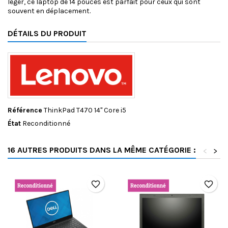
léger, ce laptop de 14 pouces est parfait pour ceux qui sont
souvent en déplacement.
DÉTAILS DU PRODUIT
Livraison Offerte
Référence
ThinkPad T470 14" Core i5
État
Reconditionné
16 AUTRES PRODUITS DANS LA MÊME CATÉGORIE :
<
>
favorite_border
favorite_border