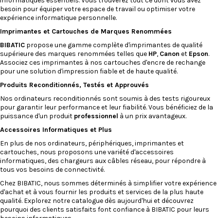
informatiques
essentiels. Vous trouverez tout ce dont vous avez
besoin pour équiper votre espace de travail ou optimiser votre
expérience informatique personnelle.
Imprimantes
et
Cartouches
de Marques Renommées
BIBATIC
propose une gamme complète d'imprimantes de qualité
supérieure des marques renommées telles que
HP
,
Canon
et
Epson
.
Associez ces imprimantes à nos cartouches d'encre de rechange
pour une solution d'impression fiable et de haute qualité.
Produits Reconditionnés, Testés et Approuvés
Nos
ordinateurs reconditionnés
sont soumis à des tests rigoureux
pour garantir leur performance et leur fiabilité. Vous bénéficiez de la
puissance d'un produit
professionnel
à un prix avantageux.
Accessoires Informatiques et Plus
En plus de nos ordinateurs, périphériques, imprimantes et
cartouches, nous proposons une variété d'accessoires
informatiques, des
chargeurs
aux
câbles réseau
, pour répondre à
tous vos besoins de connectivité.
Chez
BIBATIC
, nous sommes déterminés à simplifier votre expérience
d'achat et à vous fournir les produits et services de la plus haute
qualité. Explorez notre catalogue dès aujourd'hui et découvrez
pourquoi des clients satisfaits font confiance à BIBATIC pour leurs