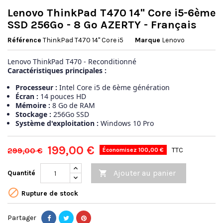
Lenovo ThinkPad T470 14" Core i5-6ème
SSD 256Go - 8 Go AZERTY - Français
Référence
ThinkPad T470 14" Core i5
Marque
Lenovo
Lenovo ThinkPad T470 - Reconditionné
Caractéristiques principales :
Processeur :
Intel Core i5 de 6ème génération
Écran :
14 pouces HD
Mémoire :
8 Go de RAM
Stockage :
256Go SSD
Système d'exploitation :
Windows 10 Pro
199,00 €
299,00 €
TTC
Économisez 100,00 €
Ajouter au panier
Quantité


Rupture de stock
Partager