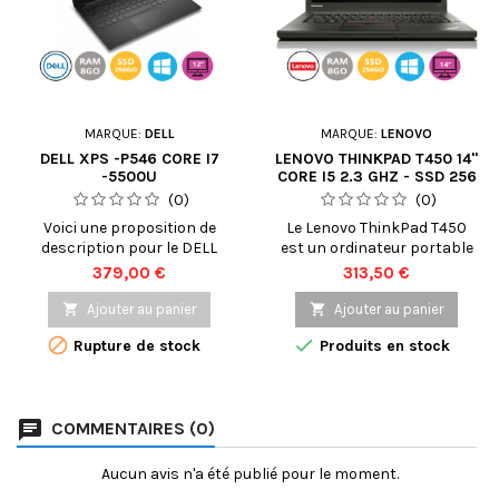
MARQUE:
DELL
MARQUE:
LENOVO
DELL XPS -P546 CORE I7
LENOVO THINKPAD T450 14"
-5500U
CORE I5 2.3 GHZ - SSD 256
TACTILE/8GO/256GO/12,5”
GO - 8 GO AZERTY -
(0)
(0)
FRANÇAIS
Voici une proposition de
Le Lenovo ThinkPad T450
description pour le DELL
est un ordinateur portable
XPS -P546 Core i7 -5500U
professionnel réputé pour
Prix
Prix
379,00 €
313,50 €
TACTILE/8GO/256Go/12,5” à
sa durabilité, sa
mettre sur Amazon : Le DELL
performance et son clavier

Ajouter au panier

Ajouter au panier
XPS -P546 est un ordinateur
de qualité. Avec un écran de


Rupture de stock
Produits en stock
portable haut de gamme qui
14 pouces, il offre un
allie puissance, design et
équilibre idéal entre mobilité
innovation. Équipé d'un
et productivité. Ce modèle
processeur Intel Core i7-
spécifique est
COMMENTAIRES (0)
5500U de 5ème génération,
reconditionné, ce qui signifie
il offre une grande rapidité
qu'il a été soigneusement
d'exécution pour toutes vos
inspecté, réparé et remis en
Aucun avis n'a été publié pour le moment.
tâches...
état pour garantir son...