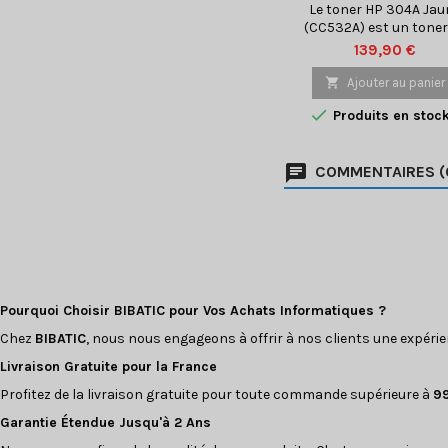
Le toner HP 304A Jau
(CC532A) est un toner
haute qualité conçu p
Prix
139,90 €
les imprimantes laser
compatibles. Ce toner o

Ajouter au panier
des couleurs vives e

Produits en stoc
éclatantes pour de
documents profession
de qualité supérieure
COMMENTAIRES (
parfaits pour les
présentations, les
graphiques et les
brochures. Le toner 
304A Jaune (CC532A) 
facile à installer et à uti
avec...
Pourquoi Choisir BIBATIC pour Vos Achats Informatiques ?
Chez
BIBATIC
, nous nous engageons à offrir à nos clients une expéri
Livraison Gratuite pour la France
Profitez de la livraison gratuite pour toute commande supérieure à
9
Garantie Étendue Jusqu'à 2 Ans