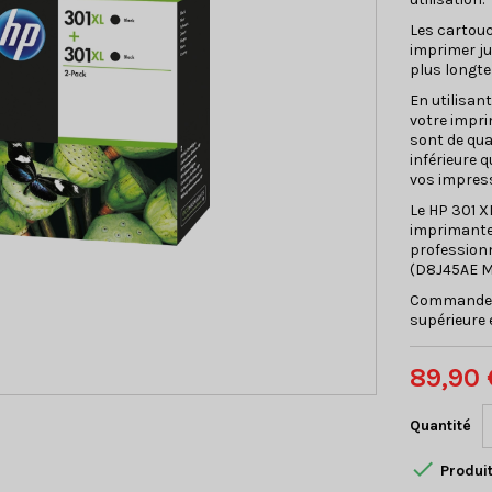
Les cartouc
imprimer ju
plus longt
En utilisan
votre impr
sont de qua
inférieure 
vos impres
Le HP 301 X
imprimante
professionn
(D8J45AE M
Commandez 
supérieure 
89,90 
Quantité

Produit