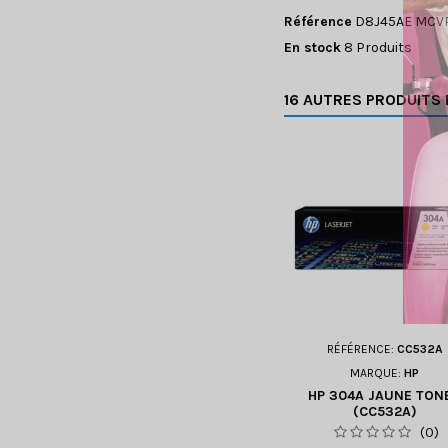
Référence
D8J45AE MCV
En stock
8 Produits
16 AUTRES PRODUITS 
RÉFÉRENCE:
CC532A
MARQUE:
HP
HP 304A JAUNE TON
(CC532A)
(0)