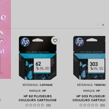
<
>
orite_border
favorite_border
favori
RÉFÉRENCE:
C2P06AE
RÉFÉRENCE:
T6N01AE
MARQUE:
HP
MARQUE:
HP
HP 62 PLUSIEURS
HP 303 PLUSIEURS
E
COULEURS CARTOUCHE
COULEURS CARTOUCH
D'ENCRE (C2P06AE)
D'ENCRE (T6N01AE)
(0)
(0)