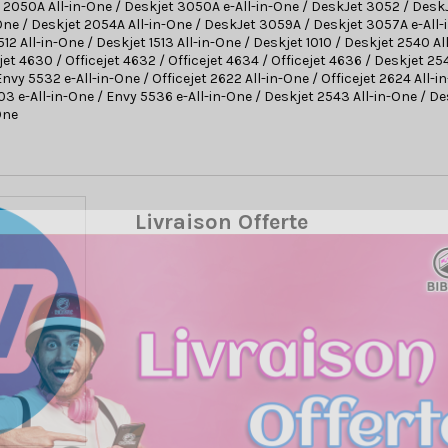
 2050A All-in-One / Deskjet 3050A e-All-in-One / DeskJet 3052 / Desk
One / Deskjet 2054A All-in-One / DeskJet 3059A / Deskjet 3057A e-All-i
1512 All-in-One / Deskjet 1513 All-in-One / Deskjet 1010 / Deskjet 2540 A
jet 4630 / Officejet 4632 / Officejet 4634 / Officejet 4636 / Deskjet 25
nvy 5532 e-All-in-One / Officejet 2622 All-in-One / Officejet 2624 All-
3 e-All-in-One / Envy 5536 e-All-in-One / Deskjet 2543 All-in-One / De
One
Livraison Offerte