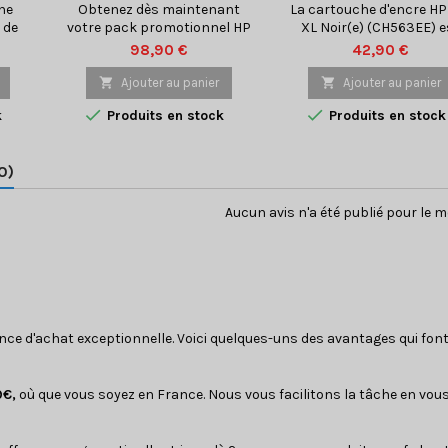
ne
Obtenez dès maintenant
La cartouche d'encre HP
 de
votre pack promotionnel HP
XL Noir(e) (CH563EE) e
our
301 Multipack Noir(e) /
une cartouche de hau
Prix
Prix
98,90 €
42,90 €
 HP
Plusieurs couleurs (2x
capacité conçue pou
ffre
N9J72AE) et économisez sur
fonctionner avec les

Ajouter au panier

Ajouter au panier
t
vos coûts d'impression tout
imprimantes HP. Cett


k
Produits en stock
Produits en stock
s
en bénéficiant d'une qualité
cartouche d'encre vo
nels
d'impression exceptionnelle.
permet d'obtenir de
,
Ce pack comprend quatre
impressions nettes e
0)
cartouches d'encre HP
précises avec des noi
authentiques, soit deux
intenses qui donnent 
ensembles de cartouches
aspect professionnel à
Aucun avis n'a été publié pour le 
HP
noires et couleurs, pour
documents. La cartou
est
répondre à tous vos
HP 301 XL Noir(e) est faci
liser,
besoins...
installer et peut...
ence d'achat exceptionnelle. Voici quelques-uns des avantages qui font
9€,
où que vous soyez en France. Nous vous facilitons la tâche en vous