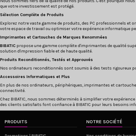
Nous sommes fiers de la qualité de nos produits. C'est pourquoi nous
que votre investissement est protégé.
Sélection Complète de Produits
Explorez notre vaste gamme de produits, des PC professionnels et
or
votre espace de travail ou optimiser votre expérience informatique pe
Imprimantes
et
Cartouches
de Marques Renommées
BIBATIC
propose une gamme complète d'imprimantes de qualité supé
solution d'impression fiable et de haute qualité.
Produits Reconditionnés, Testés et Approuvés
Nos
ordinateurs reconditionnés
sont soumis à des tests rigoureux pou
Accessoires Informatiques et Plus
En plus de nos ordinateurs, périphériques, imprimantes et cartouch
connectivité.
Chez
BIBATIC
, nous sommes déterminés à simplifier votre expérience d
des clients satisfaits font confiance à BIBATIC pour leurs besoins in
PRODUITS
NOTRE SOCIÉTÉ
Promotions | BIBATIC
Nos conditions de livrais