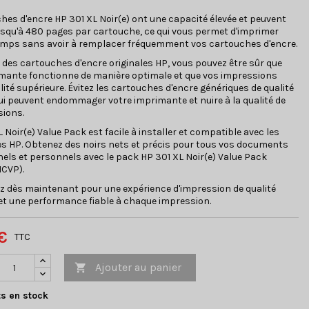
hes d'encre HP 301 XL Noir(e) ont une capacité élevée et peuvent
squ'à 480 pages par cartouche, ce qui vous permet d'imprimer
emps sans avoir à remplacer fréquemment vos cartouches d'encre.
t des cartouches d'encre originales HP, vous pouvez être sûr que
imante fonctionne de manière optimale et que vos impressions
lité supérieure. Évitez les cartouches d'encre génériques de qualité
qui peuvent endommager votre imprimante et nuire à la qualité de
sions.
L Noir(e) Value Pack est facile à installer et compatible avec les
s HP. Obtenez des noirs nets et précis pour tous vos documents
els et personnels avec le pack HP 301 XL Noir(e) Value Pack
CVP).
dès maintenant pour une expérience d'impression de qualité
et une performance fiable à chaque impression.
€
TTC
Ajouter au panier

s en stock