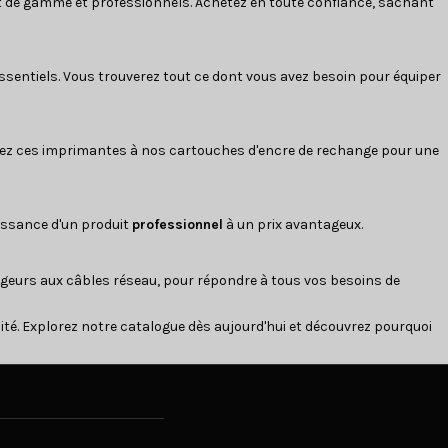
ut de gamme et professionnels. Achetez en toute confiance, sachant
ssentiels. Vous trouverez tout ce dont vous avez besoin pour équiper
iez ces imprimantes à nos cartouches d'encre de rechange pour une
uissance d'un produit
professionnel
à un prix avantageux.
geurs
aux
câbles réseau
, pour répondre à tous vos besoins de
lité. Explorez notre catalogue dès aujourd'hui et découvrez pourquoi