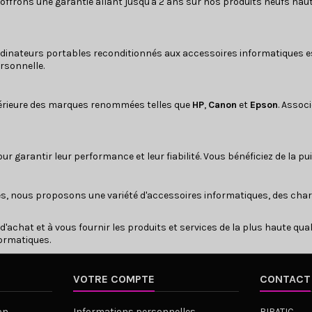
 offrons une garantie allant jusqu'à 2 ans sur nos produits neufs ha
dinateurs portables reconditionnés
aux
accessoires informatiques
e
rsonnelle.
rieure des marques renommées telles que
HP
,
Canon
et
Epson
. Assoc
r garantir leur performance et leur fiabilité. Vous bénéficiez de la p
es, nous proposons une variété d'accessoires informatiques, des
char
'achat et à vous fournir les produits et services de la plus haute qua
formatiques.
VOTRE COMPTE
CONTACT
on
Informations personnelles
BIBATIC