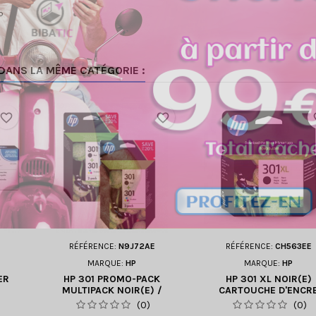
P
DANS LA MÊME CATÉGORIE :
favorite_border
favorite_border
fav
RÉFÉRENCE:
N9J72AE
RÉFÉRENCE:
CH563EE
MARQUE:
HP
MARQUE:
HP
ER
HP 301 PROMO-PACK
HP 301 XL NOIR(E)
MULTIPACK NOIR(E) /
CARTOUCHE D'ENCR
PLUSIEURS COULEURS (2X
(CH563EE)
(0)
(0)
N9J72AE)