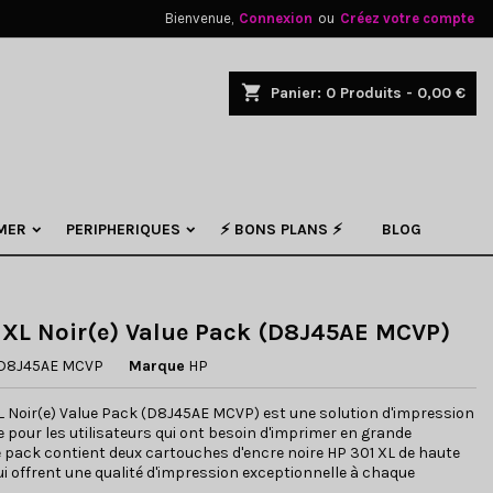
Bienvenue,
Connexion
ou
Créez votre compte
×
×
×
shopping_cart
Panier:
0
Produits - 0,00 €
.
n
MER
PERIPHERIQUES
⚡ BONS PLANS ⚡
BLOG
s
 XL Noir(e) Value Pack (D8J45AE MCVP)
D8J45AE MCVP
Marque
HP
L Noir(e) Value Pack (D8J45AE MCVP) est une solution d'impression
pour les utilisateurs qui ont besoin d'imprimer en grande
e pack contient deux cartouches d'encre noire HP 301 XL de haute
ui offrent une qualité d'impression exceptionnelle à chaque