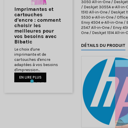
3050 All-in-One / Deskjet
/ Deskjet 3055A e-All-in-
Comment
1510 All-in-One / Deskjet 
Optimiser Votre
5530 e-All-in-One / Office
ent
Bureau à Domicile
Envy 4504 e-All-in-One / E
avec du Matériel
2547 All-in-One / Envy 450
r
Informatique de
One / Deskjet 1514 All-in-
ec
Qualité
DÉTAILS DU PRODUIT
Comment Optimiser
Votre Bureau à Domicile
avec du Matériel
Informatique de Qualité
ins
EN LIRE PLUS
Précédent